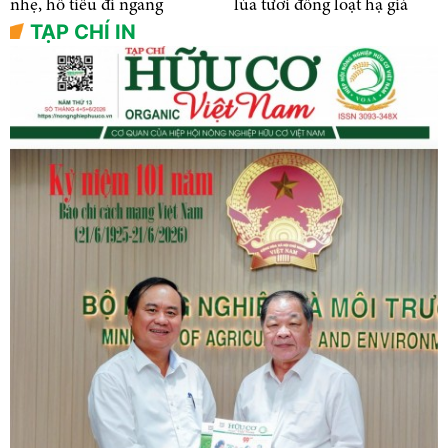
nhẹ, hồ tiêu đi ngang
lúa tươi đồng loạt hạ giá
TẠP CHÍ IN