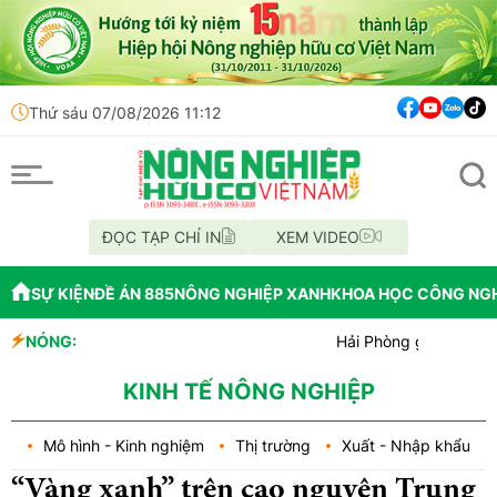
Thứ sáu 07/08/2026 11:12
ĐỌC TẠP CHÍ IN
XEM VIDEO
SỰ KIỆN
ĐỀ ÁN 885
NÔNG NGHIỆP XANH
KHOA HỌC CÔNG NG
NÓNG:
Hải Phòng giao nhiệm vụ bứt ph
Đồng Nai phát hiện hơn 800kg th
Cảnh báo canh tác cần sa làm tha
KINH TẾ NÔNG NGHIỆP
Mô hình - Kinh nghiệm
Thị trường
Xuất - Nhập khẩu
“Vàng xanh” trên cao nguyên Trung