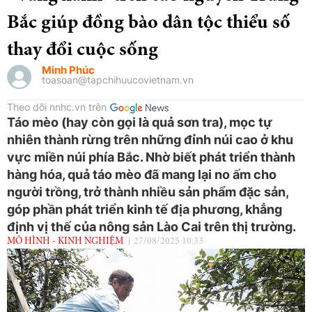
Bắc giúp đồng bào dân tộc thiểu số
thay đổi cuộc sống
Minh Phúc
toasoan@tapchihuucovietnam.vn
Theo dõi nnhc.vn trên
Táo mèo (hay còn gọi là quả sơn tra), mọc tự
nhiên thành rừng trên những đỉnh núi cao ở khu
vực miền núi phía Bắc. Nhờ biết phát triển thành
hàng hóa, quả táo mèo đã mang lại no ấm cho
người trồng, trở thành nhiều sản phẩm đặc sản,
góp phần phát triển kinh tế địa phương, khẳng
định vị thế của nông sản Lào Cai trên thị trường.
MÔ HÌNH - KINH NGHIỆM
27/08/2025 10:33