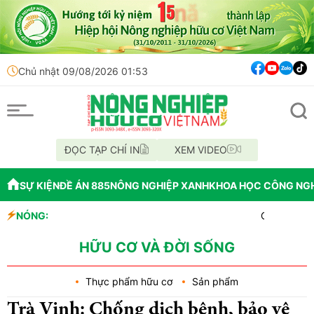
Chủ nhật 09/08/2026 01:53
ĐỌC TẠP CHÍ IN
XEM VIDEO
SỰ KIỆN
ĐỀ ÁN 885
NÔNG NGHIỆP XANH
KHOA HỌC CÔNG NG
NÓNG:
OAU đưa nhà máy th
Đắk Lắk tổ chức di
Vĩnh Long phát hiệ
HỮU CƠ VÀ ĐỜI SỐNG
Thực phẩm hữu cơ
Sản phẩm
Trà Vinh: Chống dịch bệnh, bảo vệ