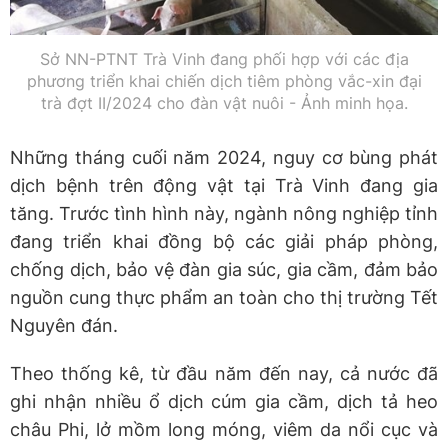
Sở NN-PTNT Trà Vinh đang phối hợp với các địa
phương triển khai chiến dịch tiêm phòng vắc-xin đại
trà đợt II/2024 cho đàn vật nuôi - Ảnh minh họa.
Những tháng cuối năm 2024, nguy cơ bùng phát
dịch bệnh trên động vật tại Trà Vinh đang gia
tăng. Trước tình hình này, ngành nông nghiệp tỉnh
đang triển khai đồng bộ các giải pháp phòng,
chống dịch, bảo vệ đàn gia súc, gia cầm, đảm bảo
nguồn cung thực phẩm an toàn cho thị trường Tết
Nguyên đán.
Theo thống kê, từ đầu năm đến nay, cả nước đã
ghi nhận nhiều ổ dịch cúm gia cầm, dịch tả heo
châu Phi, lở mồm long móng, viêm da nổi cục và