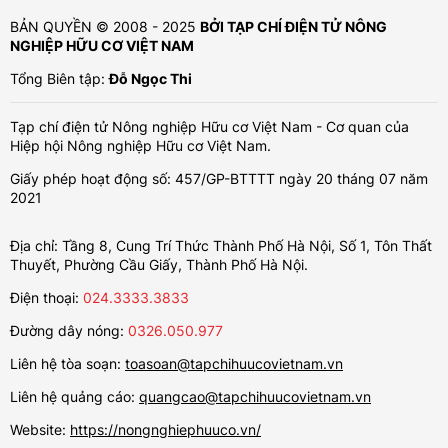
BẢN QUYỀN © 2008 - 2025
BỞI TẠP CHÍ ĐIỆN TỬ NÔNG
NGHIỆP HỮU CƠ VIỆT NAM
Tổng Biên tập:
Đỗ Ngọc Thi
Tạp chí điện tử Nông nghiệp Hữu cơ Việt Nam - Cơ quan của
Hiệp hội Nông nghiệp Hữu cơ Việt Nam.
Giấy phép hoạt động số: 457/GP-BTTTT ngày 20 tháng 07 năm
2021
Địa chỉ: Tầng 8, Cung Trí Thức Thành Phố Hà Nội, Số 1, Tôn Thất
Thuyết, Phường Cầu Giấy, Thành Phố Hà Nội.
Điện thoại:
024.3333.3833
Đường dây nóng:
0326.050.977
Liên hệ tòa soạn:
toasoan@tapchihuucovietnam.vn
Liên hệ quảng cáo:
quangcao@tapchihuucovietnam.vn
Website:
https://nongnghiephuuco.vn/