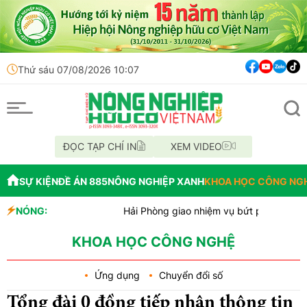
Thứ sáu 07/08/2026 10:07
ĐỌC TẠP CHÍ IN
XEM VIDEO
SỰ KIỆN
ĐỀ ÁN 885
NÔNG NGHIỆP XANH
KHOA HỌC CÔNG NG
NÓNG:
Hải Phòng giao nhiệm vụ bứt phá GRDP 13% cho
Đồng Nai phát hiện hơn 800kg thực phẩm chế bi
Cảnh báo canh tác cần sa làm thay đổi môi trườn
KHOA HỌC CÔNG NGHỆ
Ứng dụng
Chuyển đổi số
Tổng đài 0 đồng tiếp nhận thông tin