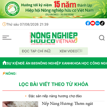
Thứ sáu 07/08/2026 21:39
ĐỌC TẠP CHÍ IN
XEM VIDEO
SỰ KIỆN
ĐỀ ÁN 885
NÔNG NGHIỆP XANH
KHOA HỌC CÔNG NG
g nghiệp sinh học
NÓNG:
từ phá rừng để cấp GCNQSDĐ
LỌC BÀI VIẾT THEO TỪ KHÓA
Đặc sản nếp nàng hương chợ đào
Nếp Nàng Hương: Thơm ngát