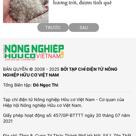
hương trời, đượm tình quê
TRƯỚC
SAU
BẢN QUYỀN © 2008 - 2025
BỞI TẠP CHÍ ĐIỆN TỬ NÔNG
NGHIỆP HỮU CƠ VIỆT NAM
Tổng Biên tập:
Đỗ Ngọc Thi
Tạp chí điện tử Nông nghiệp Hữu cơ Việt Nam - Cơ quan của
Hiệp hội Nông nghiệp Hữu cơ Việt Nam.
Giấy phép hoạt động số: 457/GP-BTTTT ngày 20 tháng 07 năm
2021
Địa chỉ: Tầng 8, Cung Trí Thức Thành Phố Hà Nội, Số 1, Tôn Thất