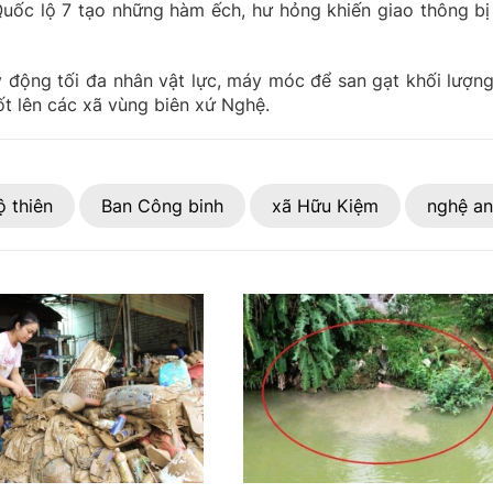
uốc lộ 7 tạo những hàm ếch, hư hỏng khiến giao thông bị
y động tối đa nhân vật lực, máy móc để san gạt khối lượng
t lên các xã vùng biên xứ Nghệ.
ộ thiên
Ban Công binh
xã Hữu Kiệm
nghệ an