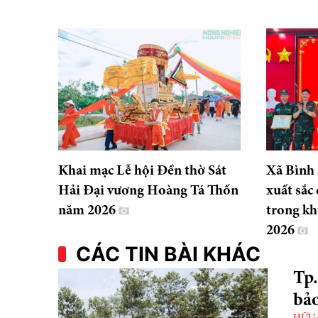
Khai mạc Lễ hội Đền thờ Sát
Xã Bình
Hải Đại vương Hoàng Tá Thốn
xuất sắc 
năm 2026
trong k
2026
CÁC TIN BÀI KHÁC
Tp
bảo