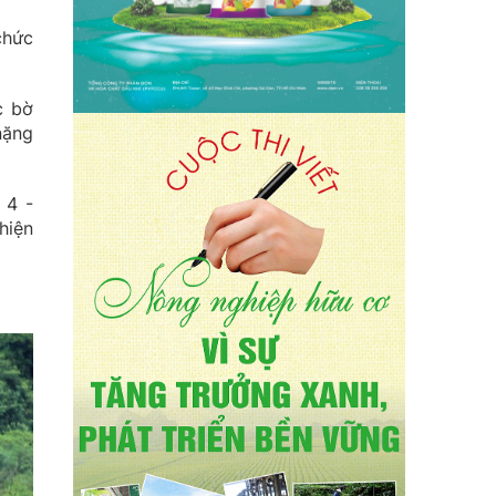
chức
c bờ
nặng
 4 -
hiện