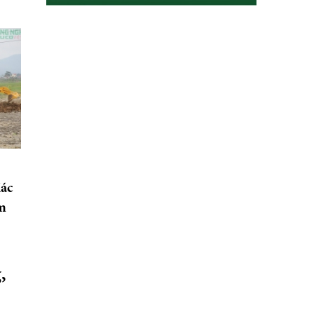
ác
ạm
,