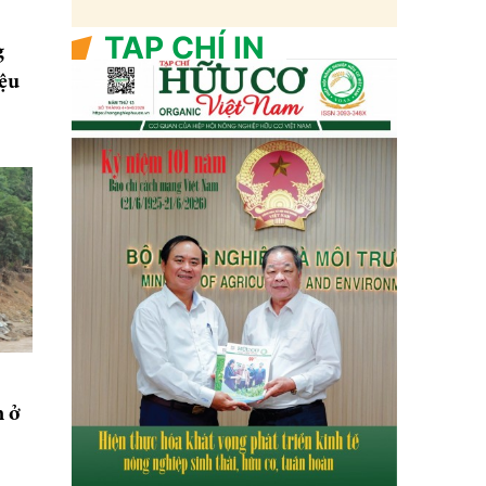
TẠP CHÍ IN
g
iệu
n ở