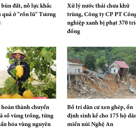
bùn đất, nỗ lực khắc
Xử lý nước thải chưa khử
 quả ở "rốn lũ" Tương
trùng, Công ty CP PT Côn
nghiệp xanh bị phạt 370 tr
đồng
 hoàn thành chuyển
Bố trí dân cư xen ghép, ổn
ã số vùng trồng, từng
định sinh kế cho 175 hộ dâ
uẩn hóa vùng nguyên
miền núi Nghệ An