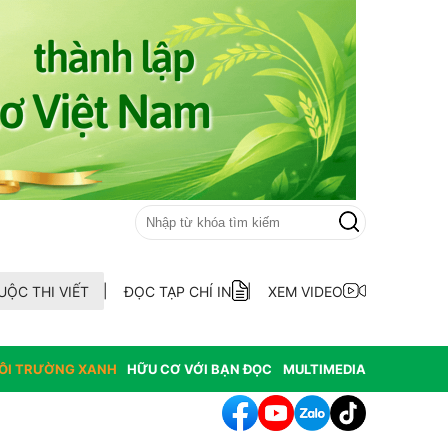
UỘC THI VIẾT
ĐỌC TẠP CHÍ IN
XEM VIDEO
ÔI TRƯỜNG XANH
HỮU CƠ VỚI BẠN ĐỌC
MULTIMEDIA
h tác cần sa làm thay đổi môi trường nghiêm trọng tại Hoa Kỳ