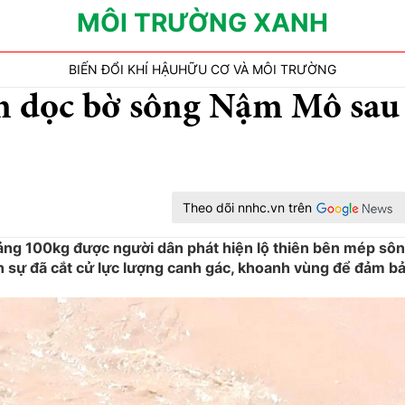
MÔI TRƯỜNG XANH
BIẾN ĐỔI KHÍ HẬU
HỮU CƠ VÀ MÔI TRƯỜNG
m dọc bờ sông Nậm Mô sau
Theo dõi nnhc.vn trên
oảng 100kg được người dân phát hiện lộ thiên bên mép sô
n sự đã cắt cử lực lượng canh gác, khoanh vùng để đảm b