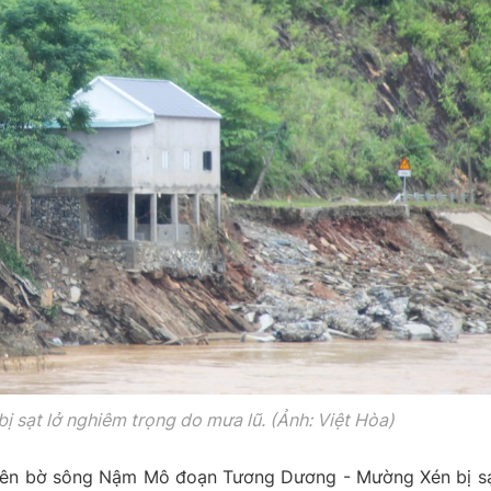
 sạt lở nghiêm trọng do mưa lũ. (Ảnh: Việt Hòa)
bên bờ sông Nậm Mô đoạn Tương Dương - Mường Xén bị sạ