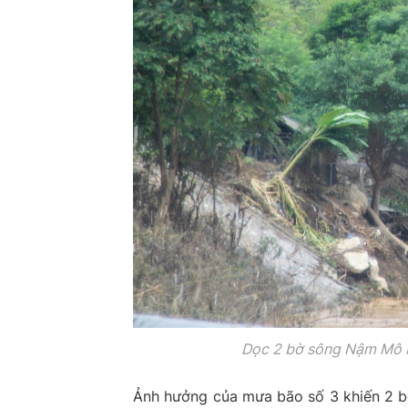
Dọc 2 bờ sông Nậm Mô bị
Ảnh hưởng của mưa bão số 3 khiến 2 