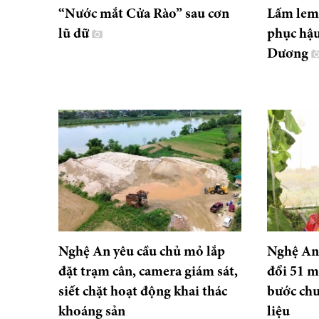
“Nước mắt Cửa Rào” sau cơn
Lấm lem 
lũ dữ
phục hậu
Dương
Nghệ An yêu cầu chủ mỏ lắp
Nghệ An
đặt trạm cân, camera giám sát,
đổi 51 m
siết chặt hoạt động khai thác
bước ch
khoáng sản
liệu