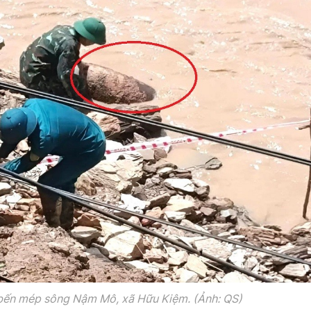
bến mép sông Nậm Mô, xã Hữu Kiệm. (Ảnh: QS)