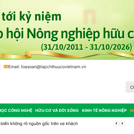
7
Email:
toasoan@tapchihuucovietnam.vn
C
HỌC CÔNG NGHỆ
HỮU CƠ VÀ ĐỜI SỐNG
KINH TẾ NÔNG NGHIỆP
M
biến không rõ nguồn gốc trên xe khách
Cảnh báo can