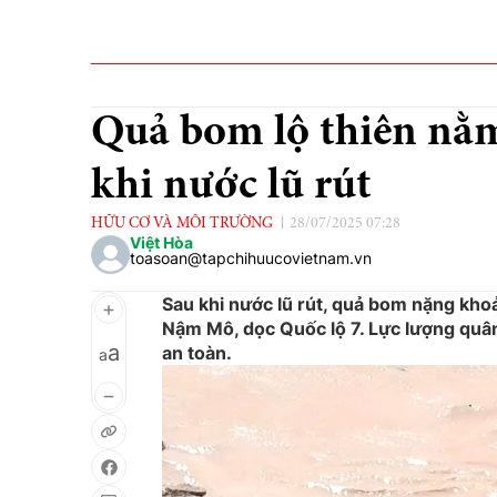
Quả bom lộ thiên nằ
khi nước lũ rút
HỮU CƠ VÀ MÔI TRƯỜNG
28/07/2025 07:28
Việt Hòa
toasoan@tapchihuucovietnam.vn
Sau khi nước lũ rút, quả bom nặng kh
Nậm Mô, dọc Quốc lộ 7. Lực lượng quâ
a
an toàn.
a