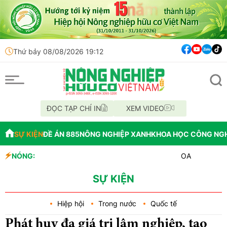
Thứ bảy 08/08/2026 19:12
ĐỌC TẠP CHÍ IN
XEM VIDEO
SỰ KIỆN
ĐỀ ÁN 885
NÔNG NGHIỆP XANH
KHOA HỌC CÔNG NG
NÓNG:
OAU đưa nhà máy thuốc
Đắk Lắk tổ chức diễu 
Vĩnh Long phát hiện 9
SỰ KIỆN
Hiệp hội
Trong nước
Quốc tế
Phát huy đa giá trị lâm nghiệp, tạo