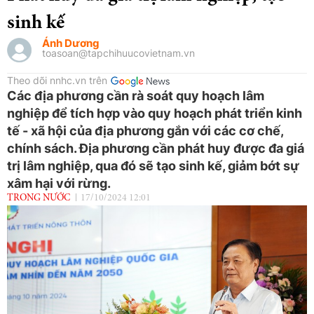
sinh kế
Ánh Dương
toasoan@tapchihuucovietnam.vn
Theo dõi nnhc.vn trên
Các địa phương cần rà soát quy hoạch lâm
nghiệp để tích hợp vào quy hoạch phát triển kinh
tế - xã hội của địa phương gắn với các cơ chế,
chính sách. Địa phương cần phát huy được đa giá
trị lâm nghiệp, qua đó sẽ tạo sinh kế, giảm bớt sự
xâm hại với rừng.
TRONG NƯỚC
17/10/2024 12:01