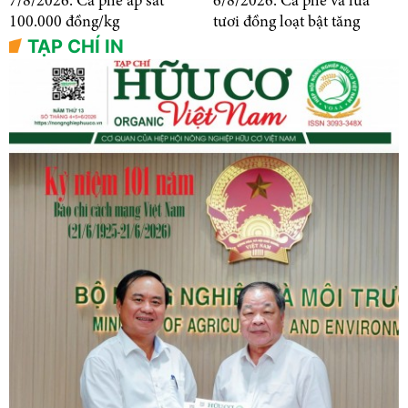
7/8/2026: Cà phê áp sát
6/8/2026: Cà phê và lúa
100.000 đồng/kg
tươi đồng loạt bật tăng
TẠP CHÍ IN