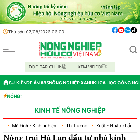
Thứ sáu 07/08/2026 06:00
ĐỌC TẠP CHÍ IN
XEM VIDEO
SỰ KIỆN
ĐỀ ÁN 885
NÔNG NGHIỆP XANH
KHOA HỌC CÔNG NG
NÓNG:
Bổ nhiệm Phó Tổng
Lễ hội Sầu riêng Đ
Bắc Ninh công bố qu
KINH TẾ NÔNG NGHIỆP
Mô hình - Kinh nghiệm
Thị trường
Xuất - Nhập khẩu
Nông trại Hà Lan đầu tư nhà kính