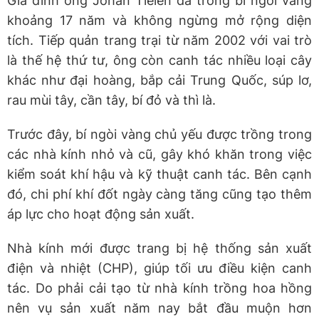
Gia đình ông Johan Tielen đã trồng bí ngòi vàng
khoảng 17 năm và không ngừng mở rộng diện
tích. Tiếp quản trang trại từ năm 2002 với vai trò
là thế hệ thứ tư, ông còn canh tác nhiều loại cây
khác như đại hoàng, bắp cải Trung Quốc, súp lơ,
rau mùi tây, cần tây, bí đỏ và thì là.
Trước đây, bí ngòi vàng chủ yếu được trồng trong
các nhà kính nhỏ và cũ, gây khó khăn trong việc
kiểm soát khí hậu và kỹ thuật canh tác. Bên cạnh
đó, chi phí khí đốt ngày càng tăng cũng tạo thêm
áp lực cho hoạt động sản xuất.
Nhà kính mới được trang bị hệ thống sản xuất
điện và nhiệt (CHP), giúp tối ưu điều kiện canh
tác. Do phải cải tạo từ nhà kính trồng hoa hồng
nên vụ sản xuất năm nay bắt đầu muộn hơn