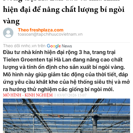
hiện đại để nâng chất lượng bí ngòi
vàng
Theo freshplaza.com
toasoan@tapchihuucovietnam.vn
Theo dõi nnhc.vn trên
Đầu tư nhà kính hiện đại rộng 3 ha, trang trại
Tielen Groenten tại Hà Lan đang nâng cao chất
lượng và tính ổn định cho sản xuất bí ngòi vàng.
Mô hình này giúp giảm tác động của thời tiết, đáp
ứng yêu cầu khắt khe của hệ thống siêu thị và mở
ra hướng thử nghiệm các giống bí ngòi mới.
MÔ HÌNH - KINH NGHIỆM
03/07/2026 15:07