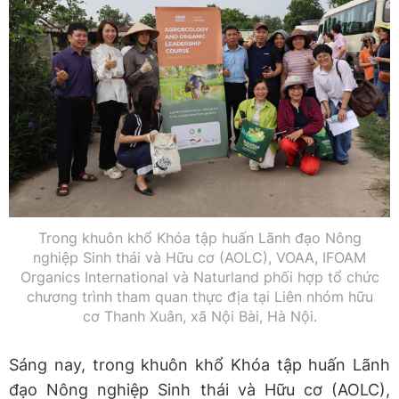
Trong khuôn khổ Khóa tập huấn Lãnh đạo Nông
nghiệp Sinh thái và Hữu cơ (AOLC), VOAA, IFOAM
Organics International và Naturland phối hợp tổ chức
chương trình tham quan thực địa tại Liên nhóm hữu
cơ Thanh Xuân, xã Nội Bài, Hà Nội.
Sáng nay, trong khuôn khổ Khóa tập huấn Lãnh
đạo Nông nghiệp Sinh thái và Hữu cơ (AOLC),