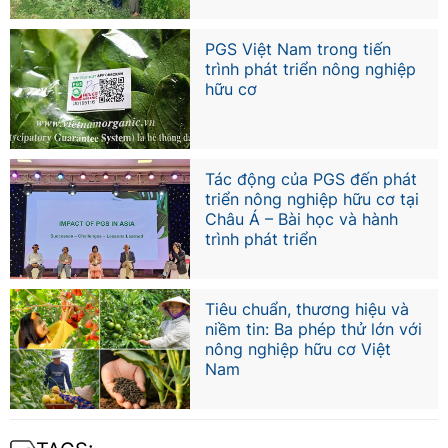
PGS Việt Nam trong tiến
trình phát triển nông nghiệp
hữu cơ
Tác động của PGS đến phát
triển nông nghiệp hữu cơ tại
Châu Á – Bài học và hành
trình phát triển
Tiêu chuẩn, thương hiệu và
niềm tin: Ba phép thử lớn với
nông nghiệp hữu cơ Việt
Nam