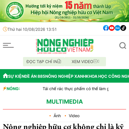
Thứ hai 10/08/2026 13:51
ĐỌC TẠP CHÍ IN
XEM VIDEO
SỰ KIỆN
ĐỀ ÁN 885
NÔNG NGHIỆP XANH
KHOA HỌC CÔNG NG
NÓNG:
Tái chế rác thực phẩm có thể làm gia tăng ô nhiễm vi nhựa
Kenya biến phế phụ phẩm cây chuối thành bao bì thân thiện môi
Sức sống kỳ diệu của thực vật giữa băng giá vùng cực
MULTIMEDIA
Ảnh
Video
Nông nghiệp hữu cơ không chỉ là kỹ