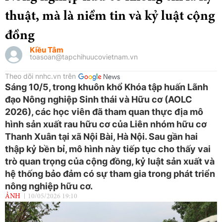
thuật, mà là niềm tin và kỷ luật cộng
đồng
Kiều Tâm
toasoan@tapchihuucovietnam.vn
Theo dõi nnhc.vn trên
Sáng 10/5, trong khuôn khổ Khóa tập huấn Lãnh
đạo Nông nghiệp Sinh thái và Hữu cơ (AOLC
2026), các học viên đã tham quan thực địa mô
hình sản xuất rau hữu cơ của Liên nhóm hữu cơ
Thanh Xuân tại xã Nội Bài, Hà Nội. Sau gần hai
thập kỷ bền bỉ, mô hình này tiếp tục cho thấy vai
trò quan trọng của cộng đồng, kỷ luật sản xuất và
hệ thống bảo đảm có sự tham gia trong phát triển
nông nghiệp hữu cơ.
ẢNH
10/05/2026 19:10