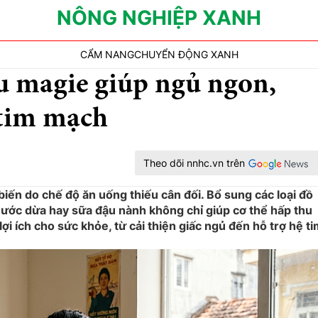
NÔNG NGHIỆP XANH
CẨM NANG
CHUYỂN ĐỘNG XANH
u magie giúp ngủ ngon,
 tim mạch
Theo dõi nnhc.vn trên
iến do chế độ ăn uống thiếu cân đối. Bổ sung các loại đồ
 nước dừa hay sữa đậu nành không chỉ giúp cơ thể hấp thu
i ích cho sức khỏe, từ cải thiện giấc ngủ đến hỗ trợ hệ t