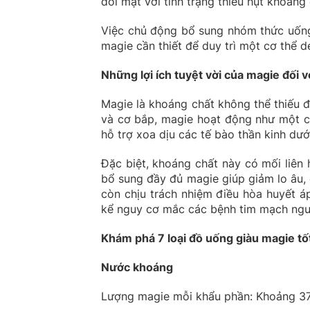
đối mặt với tình trạng thiếu hụt khoáng
Việc chủ động bổ sung nhóm thức uống 
magie cần thiết để duy trì một cơ thể dẻ
Những lợi ích tuyệt vời của magie đối 
Magie là khoáng chất không thể thiếu đ
và cơ bắp, magie hoạt động như một ch
hỗ trợ xoa dịu các tế bào thần kinh dưới
Đặc biệt, khoáng chất này có mối liên
bổ sung đầy đủ magie giúp giảm lo âu, 
còn chịu trách nhiệm điều hòa huyết 
kể nguy cơ mắc các bệnh tim mạch ngu
Khám phá 7 loại đồ uống giàu magie tố
Nước khoáng
Lượng magie mỗi khẩu phần: Khoảng 37,