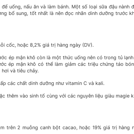
 để uống, nấu ăn và làm bánh. Một số loại sữa đậu nành 
ờng bổ sung, tốt nhất là nên đọc nhãn dinh dưỡng trước kh
i cốc, hoặc 8,2% giá trị hàng ngày (DV).
ước ép mận khô còn là một thức uống nên có trong tủ lạnh
ước ép mận khô có thể làm giảm các triệu chứng táo bó
hơi và tiêu chảy.
p các chất dinh dưỡng như vitamin C và kali.
 thêm vào sinh tố cùng với các nguyên liệu giàu magie k
m trên 2 muỗng canh bột cacao, hoặc 19% giá trị hàng 