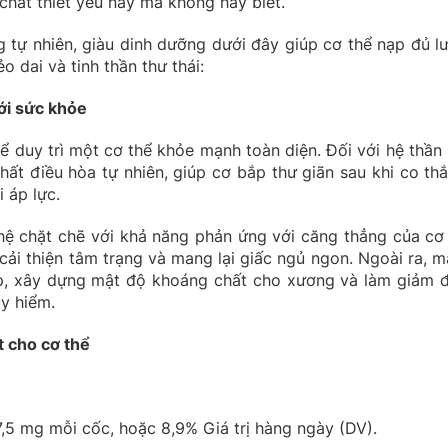
 chất thiết yếu này mà không hay biết.
tự nhiên, giàu dinh dưỡng dưới đây giúp cơ thể nạp đủ l
o dai và tinh thần thư thái:
với sức khỏe
ể duy trì một cơ thể khỏe mạnh toàn diện. Đối với hệ thần 
ất điều hòa tự nhiên, giúp cơ bắp thư giãn sau khi co thắ
 áp lực.
 hệ chặt chẽ với khả năng phản ứng với căng thẳng của cơ 
cải thiện tâm trạng và mang lại giấc ngủ ngon. Ngoài ra, m
áp, xây dựng mật độ khoáng chất cho xương và làm giảm 
y hiểm.
t cho cơ thể
5 mg mỗi cốc, hoặc 8,9% Giá trị hàng ngày (DV).