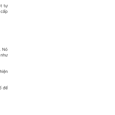
t tự
 cấp
. Nó
 như
hiện
ố để