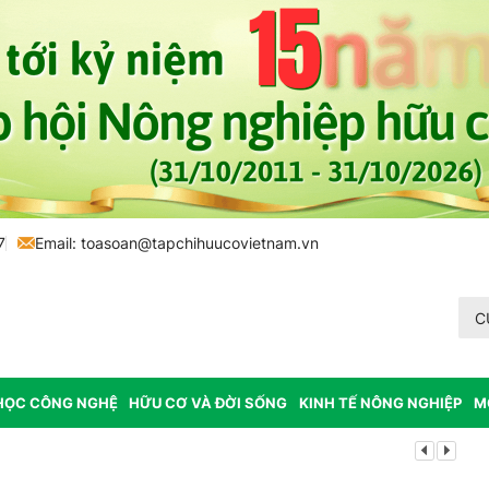
7
Email:
toasoan@tapchihuucovietnam.vn
C
HỌC CÔNG NGHỆ
HỮU CƠ VÀ ĐỜI SỐNG
KINH TẾ NÔNG NGHIỆP
M
Lâm Đồng: K