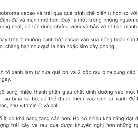
obroma cacao và trải qua quá trình chế biến ít hơn so với
ị đậm đà và mạnh mẽ hơn. Đây là một trong những nguồn 
trung nhất, có tác dụng chống viêm và bảo vệ tế bào mạnh
 hãy trộn 2 muỗng canh bột cacao vào sữa nóng hoặc sữa 
n, chẳng hạn như quả la hán hoặc siro cây phong.
h tố xanh làm từ nửa quả bơ và 2 cốc rau bina cung cấp 
ngày.
bổ sung nhiều thành phần giàu chất dinh dưỡng vào một 
 rau bina và bơ, có thể được thêm vào sinh tố xanh để 
c, như vitamin C và kali.
 ít có khả năng tăng cân hơn. Họ có nhiều khả năng đạt 
ợng trái cây và rau quả được khuyến nghị hơn những n