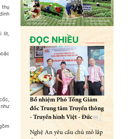
 thụ
dinh
lít,
ĐỌC NHIỀU
hoặc
cốc,
Bổ nhiệm Phó Tổng Giám
 như
đốc Trung tâm Truyền thông
- Truyền hình Việt - Đức
 gồm
Nghệ An yêu cầu chủ mỏ lắp