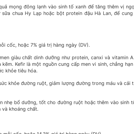
 quả mọng đông lạnh vào sinh tố xanh để tăng thêm vị ngọ
ư sữa chua Hy Lạp hoặc bột protein đậu Hà Lan, để cung
i cốc, hoặc 7% giá trị hàng ngày (DV).
 men giàu chất dinh dưỡng như protein, canxi và vitamin A
kẽm. Kefir là một nguồn cung cấp men vi sinh, chẳng hạn
ức khỏe tiêu hóa.
 sức khỏe đường ruột, giảm lượng đường trong máu và cải t
n nhẹ bổ dưỡng, tốt cho đường ruột hoặc thêm vào sinh t
n và khoáng chất.