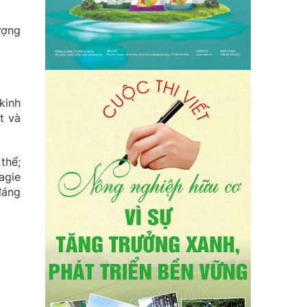
ượng
kinh
t và
thể;
agie
đáng