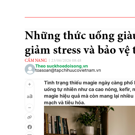
Những thức uống già
giảm stress và bảo vệ
CẨM NANG
23/06/2026 08:48
Theo suckhoedoisong.vn
toasoan@tapchihuucovietnam.vn
Tình trạng thiếu magie ngày càng phổ b
uống tự nhiên như ca cao nóng, kefir,
a
magie hiệu quả mà còn mang lại nhiều lợ
a
mạch và tiêu hóa.