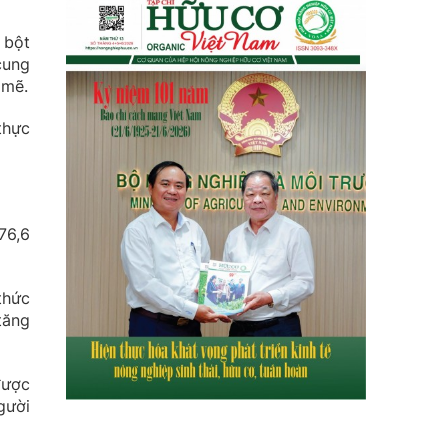
 bột
cung
 mẽ.
thực
76,6
thức
tăng
được
gười