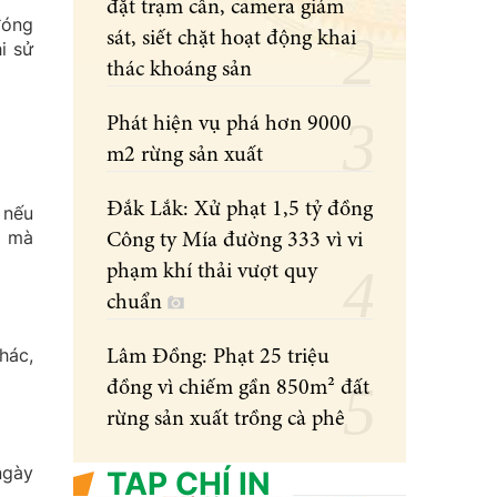
đặt trạm cân, camera giám
đóng
sát, siết chặt hoạt động khai
i sử
thác khoáng sản
Phát hiện vụ phá hơn 9000
m2 rừng sản xuất
Đắk Lắk: Xử phạt 1,5 tỷ đồng
 nếu
n mà
Công ty Mía đường 333 vì vi
phạm khí thải vượt quy
chuẩn
hác,
Lâm Đồng: Phạt 25 triệu
đồng vì chiếm gần 850m² đất
rừng sản xuất trồng cà phê
ngày
TẠP CHÍ IN