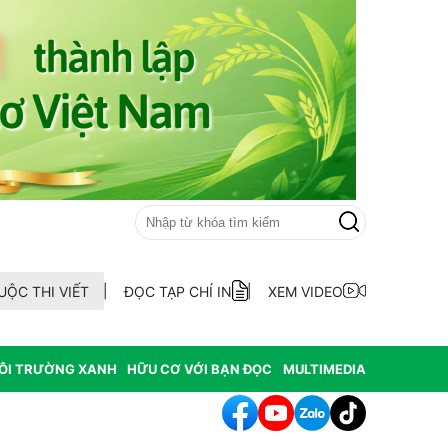
UỘC THI VIẾT
ĐỌC TẠP CHÍ IN
XEM VIDEO
ÔI TRƯỜNG XANH
HỮU CƠ VỚI BẠN ĐỌC
MULTIMEDIA
hông hợp thức hóa diện tích đất vi phạm có nguồn gốc từ phá rừ