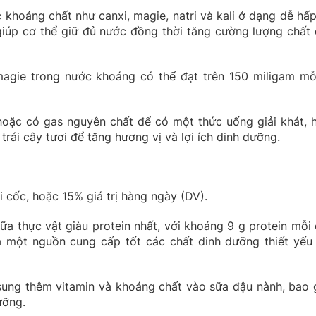
khoáng chất như canxi, magie, natri và kali ở dạng dễ hấp
iúp cơ thể giữ đủ nước đồng thời tăng cường lượng chất 
gie trong nước khoáng có thể đạt trên 150 miligam mỗi 
ặc có gas nguyên chất để có một thức uống giải khát, 
rái cây tươi để tăng hương vị và lợi ích dinh dưỡng.
cốc, hoặc 15% giá trị hàng ngày (DV).
ữa thực vật giàu protein nhất, với khoảng 9 g protein mỗi 
 một nguồn cung cấp tốt các chất dinh dưỡng thiết yếu
 sung thêm vitamin và khoáng chất vào sữa đậu nành, bao
ưỡng.