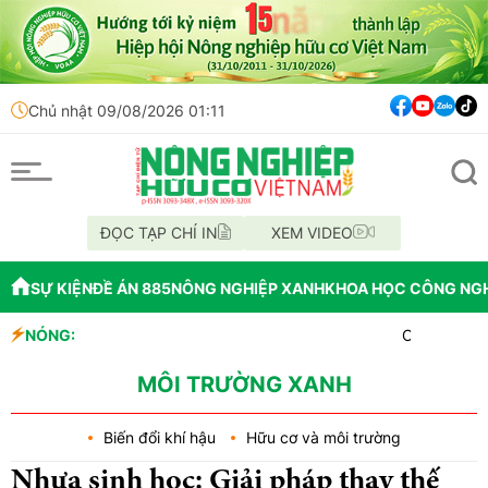
Chủ nhật 09/08/2026 01:11
ĐỌC TẠP CHÍ IN
XEM VIDEO
SỰ KIỆN
ĐỀ ÁN 885
NÔNG NGHIỆP XANH
KHOA HỌC CÔNG NG
NÓNG:
OAU đưa nhà máy t
Đắk Lắk tổ chức d
Vĩnh Long phát hi
MÔI TRƯỜNG XANH
Biến đổi khí hậu
Hữu cơ và môi trường
Nhựa sinh học: Giải pháp thay thế