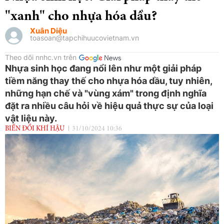
"xanh" cho nhựa hóa dầu?
Xuân Diệu
toasoan@tapchihuucovietnam.vn
Theo dõi nnhc.vn trên
Nhựa sinh học đang nổi lên như một giải pháp
tiềm năng thay thế cho nhựa hóa dầu, tuy nhiên,
những hạn chế và "vùng xám" trong định nghĩa
đặt ra nhiều câu hỏi về hiệu quả thực sự của loại
vật liệu này.
BIẾN ĐỔI KHÍ HẬU
31/10/2024 10:36