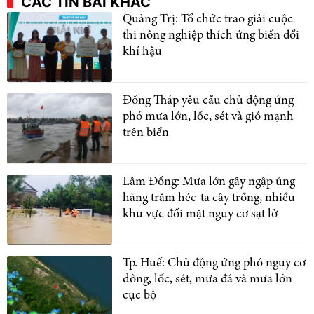
CÁC TIN BÀI KHÁC
Quảng Trị: Tổ chức trao giải cuộc
thi nông nghiệp thích ứng biến đổi
khí hậu
Đồng Tháp yêu cầu chủ động ứng
phó mưa lớn, lốc, sét và gió mạnh
trên biển
Lâm Đồng: Mưa lớn gây ngập úng
hàng trăm héc-ta cây trồng, nhiều
khu vực đối mặt nguy cơ sạt lở
Tp. Huế: Chủ động ứng phó nguy cơ
dông, lốc, sét, mưa đá và mưa lớn
cục bộ