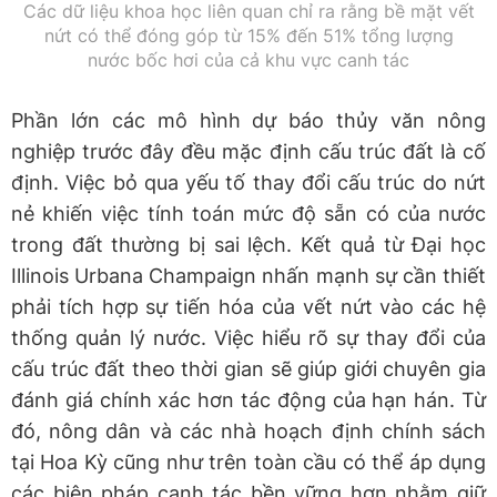
Các dữ liệu khoa học liên quan chỉ ra rằng bề mặt vết
nứt có thể đóng góp từ 15% đến 51% tổng lượng
nước bốc hơi của cả khu vực canh tác
Phần lớn các mô hình dự báo thủy văn nông
nghiệp trước đây đều mặc định cấu trúc đất là cố
định. Việc bỏ qua yếu tố thay đổi cấu trúc do nứt
nẻ khiến việc tính toán mức độ sẵn có của nước
trong đất thường bị sai lệch. Kết quả từ Đại học
Illinois Urbana Champaign nhấn mạnh sự cần thiết
phải tích hợp sự tiến hóa của vết nứt vào các hệ
thống quản lý nước. Việc hiểu rõ sự thay đổi của
cấu trúc đất theo thời gian sẽ giúp giới chuyên gia
đánh giá chính xác hơn tác động của hạn hán. Từ
đó, nông dân và các nhà hoạch định chính sách
tại Hoa Kỳ cũng như trên toàn cầu có thể áp dụng
các biện pháp canh tác bền vững hơn nhằm giữ