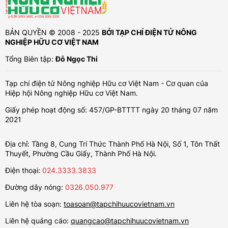
BẢN QUYỀN © 2008 - 2025
BỞI TẠP CHÍ ĐIỆN TỬ NÔNG
NGHIỆP HỮU CƠ VIỆT NAM
Tổng Biên tập:
Đỗ Ngọc Thi
Tạp chí điện tử Nông nghiệp Hữu cơ Việt Nam - Cơ quan của
Hiệp hội Nông nghiệp Hữu cơ Việt Nam.
Giấy phép hoạt động số: 457/GP-BTTTT ngày 20 tháng 07 năm
2021
Địa chỉ: Tầng 8, Cung Trí Thức Thành Phố Hà Nội, Số 1, Tôn Thất
Thuyết, Phường Cầu Giấy, Thành Phố Hà Nội.
Điện thoại:
024.3333.3833
Đường dây nóng:
0326.050.977
Liên hệ tòa soạn:
toasoan@tapchihuucovietnam.vn
Liên hệ quảng cáo:
quangcao@tapchihuucovietnam.vn