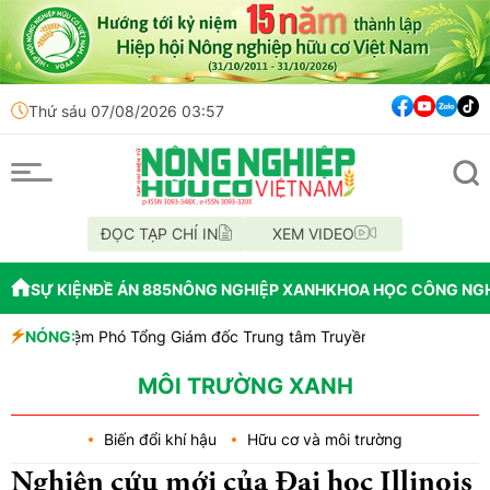
Thứ sáu 07/08/2026 03:57
ĐỌC TẠP CHÍ IN
XEM VIDEO
SỰ KIỆN
ĐỀ ÁN 885
NÔNG NGHIỆP XANH
KHOA HỌC CÔNG NG
iệm Phó Tổng Giám đốc Trung tâm Truyền thông - Truyền hình Việt 
NÓNG:
i Sầu riêng Đắk Lắk 2026 là đòn bẩy cho quảng bá thương hiệu và t
inh công bố quy hoạch chiến lược, chính thức đạt tiêu chí đô thị loại 
MÔI TRƯỜNG XANH
Biến đổi khí hậu
Hữu cơ và môi trường
Nghiên cứu mới của Đại học Illinois