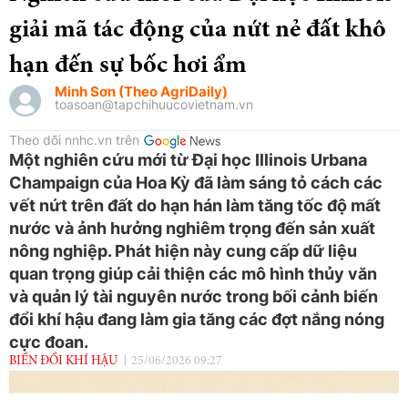
giải mã tác động của nứt nẻ đất khô
hạn đến sự bốc hơi ẩm
Minh Sơn (Theo AgriDaily)
toasoan@tapchihuucovietnam.vn
Theo dõi nnhc.vn trên
Một nghiên cứu mới từ Đại học Illinois Urbana
Champaign của Hoa Kỳ đã làm sáng tỏ cách các
vết nứt trên đất do hạn hán làm tăng tốc độ mất
nước và ảnh hưởng nghiêm trọng đến sản xuất
nông nghiệp. Phát hiện này cung cấp dữ liệu
quan trọng giúp cải thiện các mô hình thủy văn
và quản lý tài nguyên nước trong bối cảnh biến
đổi khí hậu đang làm gia tăng các đợt nắng nóng
cực đoan.
BIẾN ĐỔI KHÍ HẬU
25/06/2026 09:27