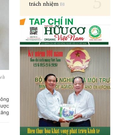
trách nhiệm
TẠP CHÍ IN
 và
nông
được
tăng