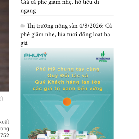
Giá cà phê giảm nhẹ, hồ tiêu đi
ngang
Thị trường nông sản 4/8/2026: Cà
phê giảm nhẹ, lúa tươi đồng loạt hạ
giá
ất
xuất
ương
.752