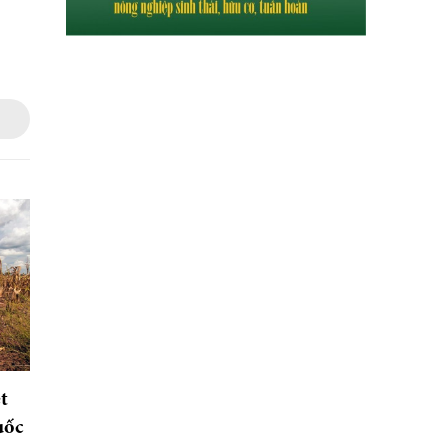
t
uốc