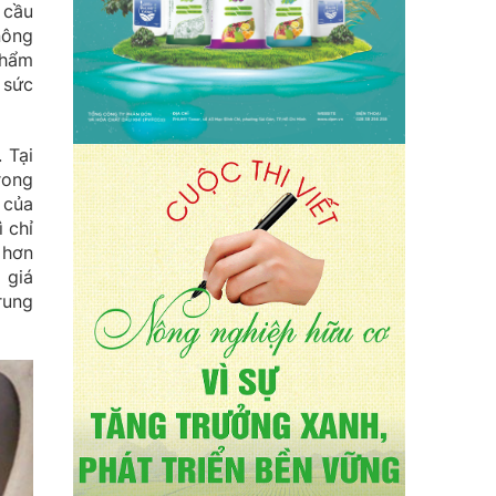
 cầu
nông
phẩm
 sức
 Tại
rong
 của
 chỉ
 hơn
 giá
rung