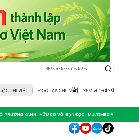
UỘC THI VIẾT
ĐỌC TẠP CHÍ IN
XEM VIDEO
ÔI TRƯỜNG XANH
HỮU CƠ VỚI BẠN ĐỌC
MULTIMEDIA
h tác cần sa làm thay đổi môi trường nghiêm trọng tại Hoa Kỳ