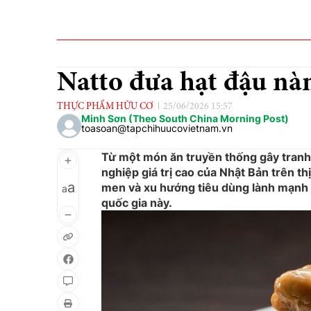
Natto đưa hạt đậu nà
THỰC PHẨM HỮU CƠ
25/06/2026 15:57
Minh Sơn (Theo South China Morning Post)
toasoan@tapchihuucovietnam.vn
Từ một món ăn truyền thống gây tranh 
nghiệp giá trị cao của Nhật Bản trên th
a
men và xu hướng tiêu dùng lành mạnh 
a
quốc gia này.