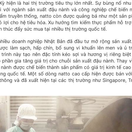
 hiện là hai thị trường tiêu thụ lớn nhất. Sự bùng nổ nhu
ối với ngành sản xuất đậu nành và công nghiệp chế biến 
phẩm truyền thống, natto còn được quảng bá như một sản 
có lợi cho hệ tiêu hóa. Xu hướng tìm kiếm thực phẩm hỗ trợ
 thúc đẩy sức mua tại nhiều thị trường quốc tế.
hiều doanh nghiệp Nhật Bản đã đầu tư mở rộng sản xuất.
ược làm sạch, hấp chín, bổ sung vi khuẩn lên men và ủ t
trình này tạo nên đặc tính kéo sợi và hương vị riêng biệt
 phần gia tăng giá trị cho chuỗi sản xuất đậu nành. Thay vì
u nành được chế biến thành sản phẩm có giá trị kinh tế cao
ường quốc tế. Một số dòng natto cao cấp hiện được bán với
ông và đã xuất hiện tại các thị trường như Singapore, T