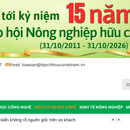
7
Email:
toasoan@tapchihuucovietnam.vn
C
HỌC CÔNG NGHỆ
HỮU CƠ VÀ ĐỜI SỐNG
KINH TẾ NÔNG NGHIỆP
M
biến không rõ nguồn gốc trên xe khách
Cảnh báo can