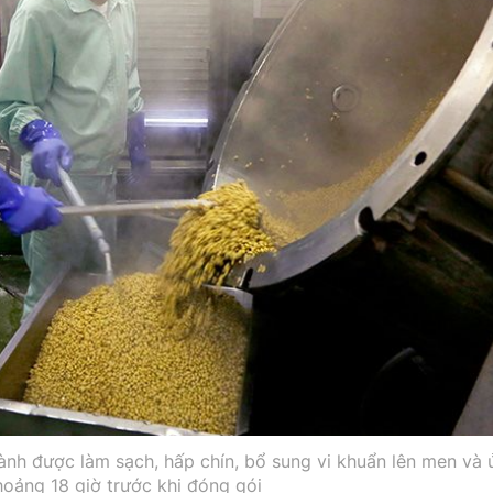
ành được làm sạch, hấp chín, bổ sung vi khuẩn lên men và 
hoảng 18 giờ trước khi đóng gói