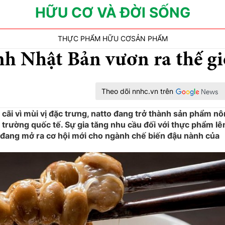
HỮU CƠ VÀ ĐỜI SỐNG
THỰC PHẨM HỮU CƠ
SẢN PHẨM
nh Nhật Bản vươn ra thế gi
Theo dõi nnhc.vn trên
cãi vì mùi vị đặc trưng, natto đang trở thành sản phẩm n
ị trường quốc tế. Sự gia tăng nhu cầu đối với thực phẩm lê
đang mở ra cơ hội mới cho ngành chế biến đậu nành của