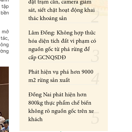
đặt trạm cân, camera giám
 tập
sát, siết chặt hoạt động khai
 bền
thác khoáng sản
n mở
Lâm Đồng: Không hợp thức
tác,
hóa diện tích đất vi phạm có
Nông
nguồn gốc từ phá rừng để
ường
cấp GCNQSDĐ
Phát hiện vụ phá hơn 9000
m2 rừng sản xuất
Đồng Nai phát hiện hơn
800kg thực phẩm chế biến
không rõ nguồn gốc trên xe
khách