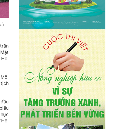
và
trận
 Mặt
 Hội
 Môi
tịch
 đầu
biểu
thực
“Hội