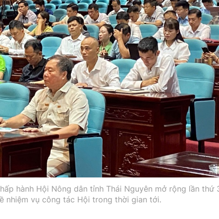
hấp hành Hội Nông dân tỉnh Thái Nguyên mở rộng lần thứ 
về nhiệm vụ công tác Hội trong thời gian tới.