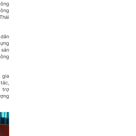
Nông
Nông
Thái
 dân
dựng
 sản
nông
 gia
tác,
 trợ
ượng