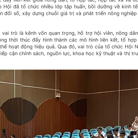
p Hội đã tổ chức nhiều lớp tập huấn, bồi dưỡng về kinh tế
n đổi số, xây dựng chuỗi giá trị và phát triển nông nghiệp
 vai trò là kênh vốn quan trọng, hỗ trợ hội viên, nông dâ
ồng thời thúc đẩy hình thành các mô hình liên kết, tổ hợp 
 thể hoạt động hiệu quả. Qua đó, vai trò của tổ chức Hội 
iếp cận chính sách, nguồn lực, khoa học kỹ thuật và thị tr