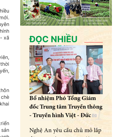
hiều
mới.
uyên
hính
ĐỌC NHIỀU
- xã
iên,
thời
yến,
thôn
 chè
Bổ nhiệm Phó Tổng Giám
khai
đốc Trung tâm Truyền thông
- Truyền hình Việt - Đức
riển
 sản
Nghệ An yêu cầu chủ mỏ lắp
oanh