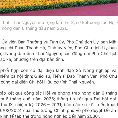
 tỉnh Thái Nguyên mở rộng lần thứ 3, sơ kết công tác Hội 
o nông dân 6 tháng đầu năm 2026.
 Ủy viên Ban Thường vụ Tỉnh ủy, Phó Chủ tịch Ủy ban Mặt 
ng chí Phan Thanh Hà, Tỉnh ủy viên, Phó Chủ tịch Ủy ban
Hội Nông dân tỉnh Thái Nguyên; các đồng chí Phó Chủ tịch
ác xã, phường trên địa bàn tỉnh.
 phối hợp còn có đại diện lãnh đạo Sở Nông nghiệp và
hiểm xã hội tỉnh; Giáo sư, Tiến sĩ Đào Thanh Vân, Phó Chủ 
cùng đại diện Chi hội Hữu cơ tỉnh Thái Nguyên.
o cáo kết quả công tác Hội và phong trào nông dân 6 tháng
m 6 tháng cuối năm 2026; thông tin kết quả Đại hội đại 
hứ IX, nhiệm kỳ 2026 – 2031; báo cáo sơ kết triển khai 
0/02/2024 của Thủ tướng Chính phủ về phê duyệt Đề án 
kinh tế tập thể trong nông nghiệp đến năm 2030”.