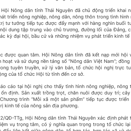
Hội Nông dân tỉnh Thái Nguyên đã chủ động triển khai n
át triển nông nghiệp, nông dân, nông thôn trong tình hình 
trị tư tưởng tiếp tục được đẩy mạnh với hàng nghìn buổi t
 nội dung tập trung vào chủ trương, đường lối của Đảng, c
c kỳ đại hội, bầu cử và những nhiệm vụ phát triển kinh tế 
c được quan tâm. Hội Nông dân tỉnh đã kết nạp mới hội v
ch hoạt và sử dụng nền tảng số “Nông dân Việt Nam”; đồng 
ng tuyên truyền, xử lý văn bản, tổ chức hội nghị trực tu
ng của tổ chức Hội từ tỉnh đến cơ sở.
áo cáo tại hội nghị cho thấy tình hình nông nghiệp, nông 
ổn định. Sản xuất trồng trọt, chăn nuôi được duy trì; cây
. Chương trình “Mỗi xã một sản phẩm” tiếp tục được triển 
rị kinh tế của nông sản địa phương.
182/QĐ-TTg, Hội Nông dân tỉnh Thái Nguyên xác định phát t
hiệm vụ trọng tâm, có ý nghĩa quan trọng trong tổ chức lại
c đẩy liên kết giữa nông dân, tổ hợp tác, hợp tác xã và d