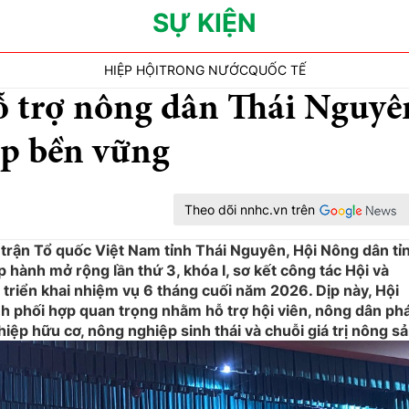
SỰ KIỆN
HIỆP HỘI
TRONG NƯỚC
QUỐC TẾ
hỗ trợ nông dân Thái Nguyê
ệp bền vững
Theo dõi nnhc.vn trên
 trận Tổ quốc Việt Nam tỉnh Thái Nguyên, Hội Nông dân tỉ
hành mở rộng lần thứ 3, khóa I, sơ kết công tác Hội và
triển khai nhiệm vụ 6 tháng cuối năm 2026. Dịp này, Hội
nh phối hợp quan trọng nhằm hỗ trợ hội viên, nông dân ph
ghiệp hữu cơ, nông nghiệp sinh thái và chuỗi giá trị nông sả