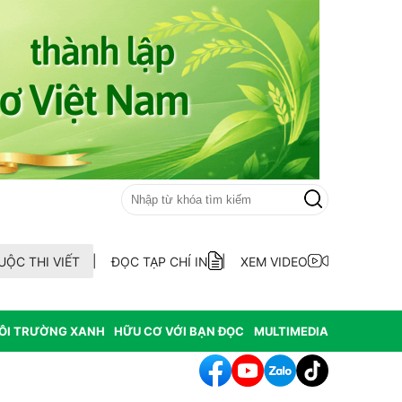
UỘC THI VIẾT
ĐỌC TẠP CHÍ IN
XEM VIDEO
ÔI TRƯỜNG XANH
HỮU CƠ VỚI BẠN ĐỌC
MULTIMEDIA
hát hiện 9 mẫu xăng dầu kém chất lượng