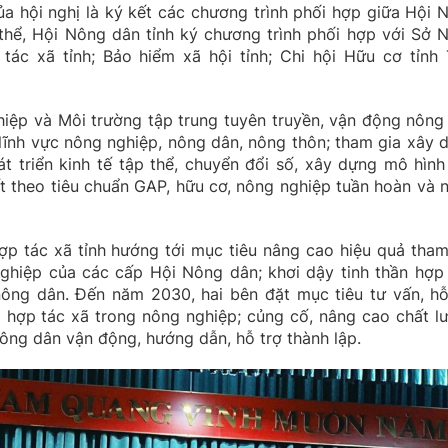
a hội nghị là ký kết các chương trình phối hợp giữa Hội 
ụ thể, Hội Nông dân tỉnh ký chương trình phối hợp với Sở 
tác xã tỉnh; Bảo hiểm xã hội tỉnh; Chi hội Hữu cơ tỉnh 
iệp và Môi trường tập trung tuyên truyền, vận động nông
 lĩnh vực nông nghiệp, nông dân, nông thôn; tham gia xây 
t triển kinh tế tập thể, chuyển đổi số, xây dựng mô hình
uất theo tiêu chuẩn GAP, hữu cơ, nông nghiệp tuần hoàn và 
ợp tác xã tỉnh hướng tới mục tiêu nâng cao hiệu quả tham
 nghiệp của các cấp Hội Nông dân; khơi dậy tinh thần hợp 
 nông dân. Đến năm 2030, hai bên đặt mục tiêu tư vấn, hỗ
40 hợp tác xã trong nông nghiệp; củng cố, nâng cao chất l
ông dân vận động, hướng dẫn, hỗ trợ thành lập.