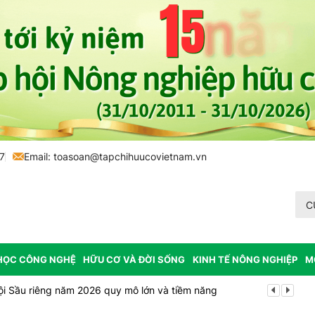
7
Email:
toasoan@tapchihuucovietnam.vn
C
HỌC CÔNG NGHỆ
HỮU CƠ VÀ ĐỜI SỐNG
KINH TẾ NÔNG NGHIỆP
M
ội Sầu riêng năm 2026 quy mô lớn và tiềm năng
Vĩnh Long p