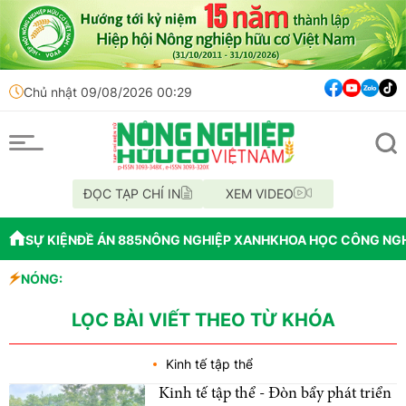
Chủ nhật 09/08/2026 00:29
ĐỌC TẠP CHÍ IN
XEM VIDEO
SỰ KIỆN
ĐỀ ÁN 885
NÔNG NGHIỆP XANH
KHOA HỌC CÔNG NG
NÓNG:
y mô lớn và tiềm năng
LỌC BÀI VIẾT THEO TỪ KHÓA
Kinh tế tập thể
Kinh tế tập thể - Đòn bẩy phát triển