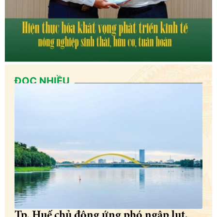
ĐỌC NHIỀU
Tp. Huế chủ động ứng phó ngập lụt,