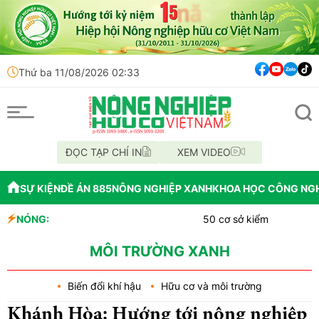
Thứ ba 11/08/2026 02:33
ĐỌC TẠP CHÍ IN
XEM VIDEO
SỰ KIỆN
ĐỀ ÁN 885
NÔNG NGHIỆP XANH
KHOA HỌC CÔNG NG
NÓNG:
50 cơ sở kiểm nghiệm Cadimi, Vàn
Những vi phạm tại Dự án Bệnh vi
Hà Nội siết chặt an toàn thực phẩ
MÔI TRƯỜNG XANH
Biến đổi khí hậu
Hữu cơ và môi trường
Khánh Hòa: Hướng tới nông nghiệp