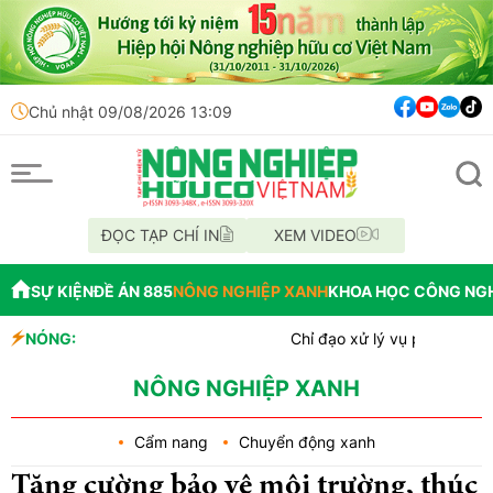
Chủ nhật 09/08/2026 13:09
ĐỌC TẠP CHÍ IN
XEM VIDEO
SỰ KIỆN
ĐỀ ÁN 885
NÔNG NGHIỆP XANH
KHOA HỌC CÔNG NG
NÓNG:
Chỉ đạo xử lý vụ phá rừng tại lâm p
Mùa xanh trên cánh đồng Mường Th
Lâm Đồng: Công tác chi trả tiền gia
NÔNG NGHIỆP XANH
Cẩm nang
Chuyển động xanh
Tăng cường bảo vệ môi trường, thúc