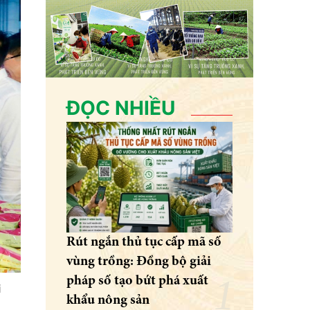
ĐỌC NHIỀU
Rút ngắn thủ tục cấp mã số
vùng trồng: Đồng bộ giải
pháp số tạo bứt phá xuất
i
khẩu nông sản