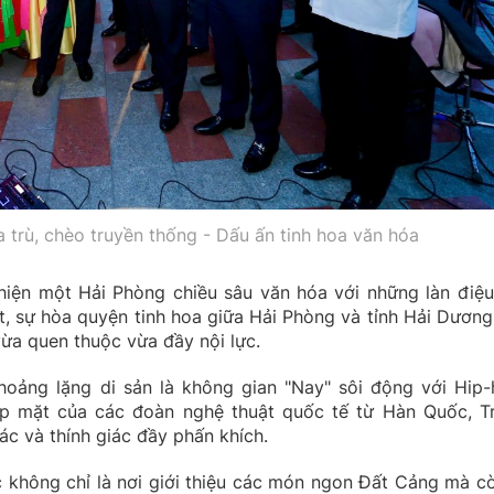
 trù, chèo truyền thống - Dấu ấn tinh hoa văn hóa
 hiện một Hải Phòng chiều sâu văn hóa với những làn điệu
ệt, sự hòa quyện tinh hoa giữa Hải Phòng và tỉnh Hải Dương
ừa quen thuộc vừa đầy nội lực.
hoảng lặng di sản là không gian "Nay" sôi động với Hip-
p mặt của các đoàn nghệ thuật quốc tế từ Hàn Quốc, T
ác và thính giác đầy phấn khích.
 không chỉ là nơi giới thiệu các món ngon Đất Cảng mà cò