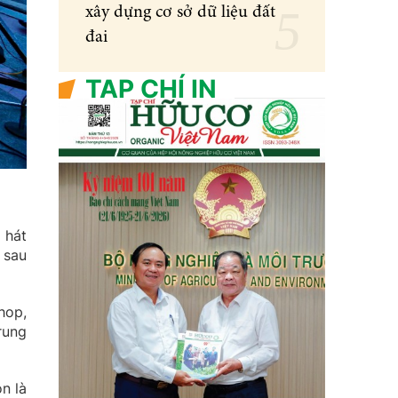
xây dựng cơ sở dữ liệu đất
đai
TẠP CHÍ IN
 hát
 sau
hop,
rung
n là