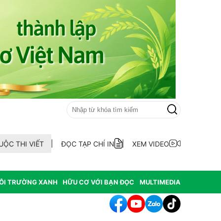
UỘC THI VIẾT
ĐỌC TẠP CHÍ IN
XEM VIDEO
ÔI TRƯỜNG XANH
HỮU CƠ VỚI BẠN ĐỌC
MULTIMEDIA
mới: Hỗ trợ người dân bỏ nghề giết mổ chó mèo