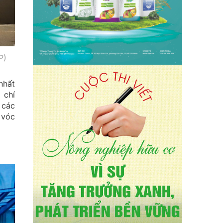
P)
nhất
 chí
 các
 vóc