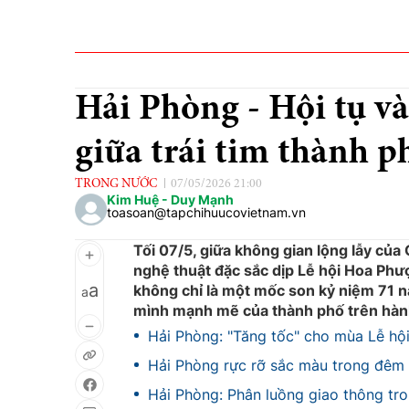
Hải Phòng - Hội tụ và
giữa trái tim thành
TRONG NƯỚC
07/05/2026 21:00
Kim Huệ - Duy Mạnh
toasoan@tapchihuucovietnam.vn
Tối 07/5, giữa không gian lộng lẫy củ
nghệ thuật đặc sắc dịp Lễ hội Hoa Phư
a
không chỉ là một mốc son kỷ niệm 71 
a
mình mạnh mẽ của thành phố trên hành
Hải Phòng: "Tăng tốc" cho mùa Lễ h
Hải Phòng rực rỡ sắc màu trong đêm
Hải Phòng: Phân luồng giao thông t