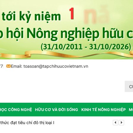
77
Email:
toasoan@tapchihuucovietnam.vn
C
HỌC CÔNG NGHỆ
HỮU CƠ VÀ ĐỜI SỐNG
KINH TẾ NÔNG NGHIỆP
M
ức đạt tiêu chí đô thị loại I
Cách tư duy 