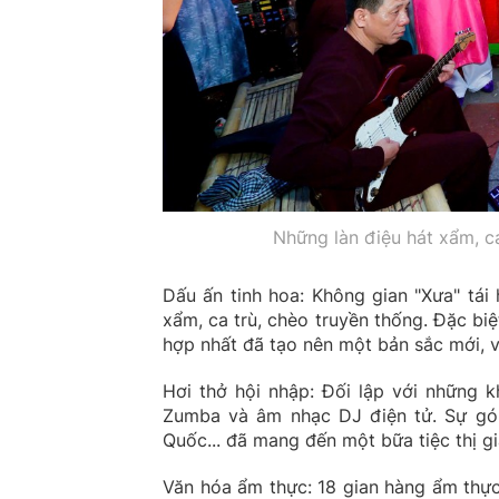
Những làn điệu hát xẩm, ca
Dấu ấn tinh hoa: Không gian "Xưa" tái
xẩm, ca trù, chèo truyền thống. Đặc bi
hợp nhất đã tạo nên một bản sắc mới, v
Hơi thở hội nhập: Đối lập với những k
Zumba và âm nhạc DJ điện tử. Sự gó
Quốc... đã mang đến một bữa tiệc thị gi
Văn hóa ẩm thực: 18 gian hàng ẩm thực