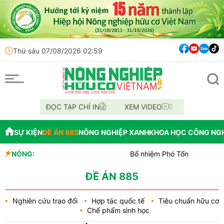
Thứ sáu 07/08/2026 02:59
ĐỌC TẠP CHÍ IN
XEM VIDEO
SỰ KIỆN
ĐỀ ÁN 885
NÔNG NGHIỆP XANH
KHOA HỌC CÔNG NG
NÓNG:
Bổ nhiệm Phó Tổng Giám đốc Trun
Lễ hội Sầu riêng Đắk Lắk 2026 là
Bắc Ninh công bố quy hoạch chiến l
ĐỀ ÁN 885
Nghiên cứu trao đổi
Hợp tác quốc tế
Tiêu chuẩn hữu cơ
Chế phẩm sinh học