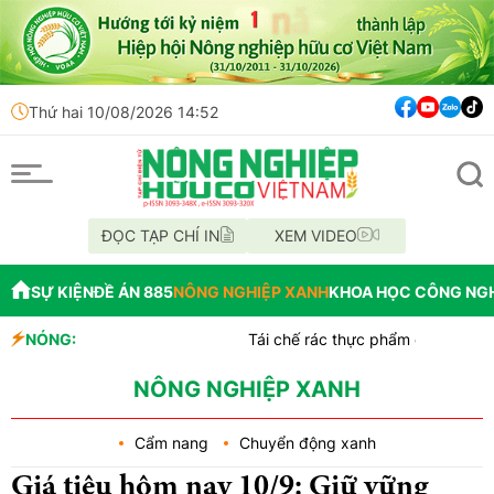
Thứ hai 10/08/2026 14:52
ĐỌC TẠP CHÍ IN
XEM VIDEO
SỰ KIỆN
ĐỀ ÁN 885
NÔNG NGHIỆP XANH
KHOA HỌC CÔNG NG
NÓNG:
Tái chế rác thực phẩm có thể làm gia tăn
Kenya biến phế phụ phẩm cây chuối thành 
Sức sống kỳ diệu của thực vật giữa băng
NÔNG NGHIỆP XANH
Cẩm nang
Chuyển động xanh
Giá tiêu hôm nay 10/9: Giữ vững