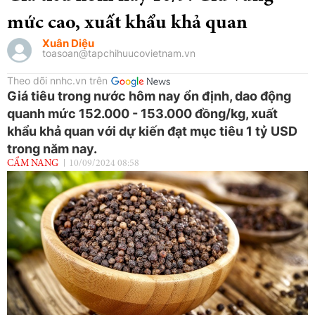
mức cao, xuất khẩu khả quan
Xuân Diệu
toasoan@tapchihuucovietnam.vn
Theo dõi nnhc.vn trên
Giá tiêu trong nước hôm nay ổn định, dao động
quanh mức 152.000 - 153.000 đồng/kg, xuất
khẩu khả quan với dự kiến đạt mục tiêu 1 tỷ USD
trong năm nay.
CẨM NANG
10/09/2024 08:58