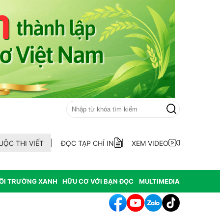
UỘC THI VIẾT
ĐỌC TẠP CHÍ IN
XEM VIDEO
ÔI TRƯỜNG XANH
HỮU CƠ VỚI BẠN ĐỌC
MULTIMEDIA
h tác cần sa làm thay đổi môi trường nghiêm trọng tại Hoa Kỳ