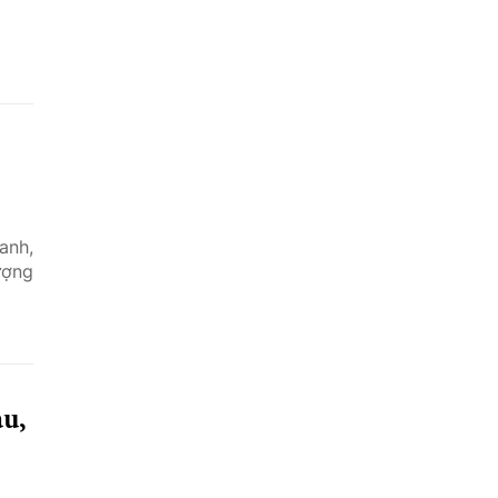
anh,
ượng
âu,