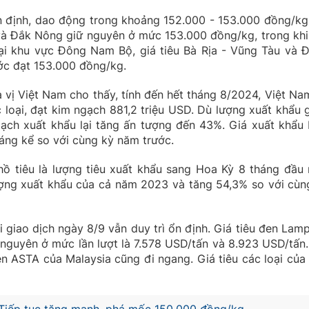
n định, dao động trong khoảng 152.000 - 153.000 đồng/kg.
và Đắk Nông giữ nguyên ở mức 153.000 đồng/kg, trong khi
ại khu vực Đông Nam Bộ, giá tiêu Bà Rịa - Vũng Tàu và 
ớc đạt 153.000 đồng/kg.
a vị Việt Nam cho thấy, tính đến hết tháng 8/2024, Việt Na
 loại, đạt kim ngạch 881,2 triệu USD. Dù lượng xuất khẩu 
ạch xuất khẩu lại tăng ấn tượng đến 43%. Giá xuất khẩu 
đáng kể so với cùng kỳ năm trước.
hồ tiêu là lượng tiêu xuất khẩu sang Hoa Kỳ 8 tháng đầu
ượng xuất khẩu của cả năm 2023 và tăng 54,3% so với cùn
oại giao dịch ngày 8/9 vẫn duy trì ổn định. Giá tiêu đen Lam
 nguyên ở mức lần lượt là 7.578 USD/tấn và 8.923 USD/tấn.
en ASTA của Malaysia cũng đi ngang. Giá tiêu các loại của 