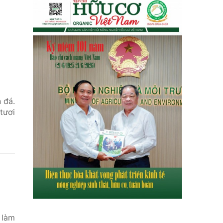
 đá.
tươi
 làm