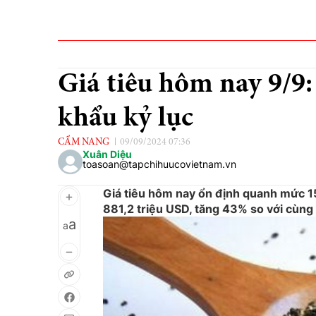
Giá tiêu hôm nay 9/9:
khẩu kỷ lục
CẨM NANG
09/09/2024 07:36
Xuân Diệu
toasoan@tapchihuucovietnam.vn
Giá tiêu hôm nay ổn định quanh mức 1
881,2 triệu USD, tăng 43% so với cùng
a
a