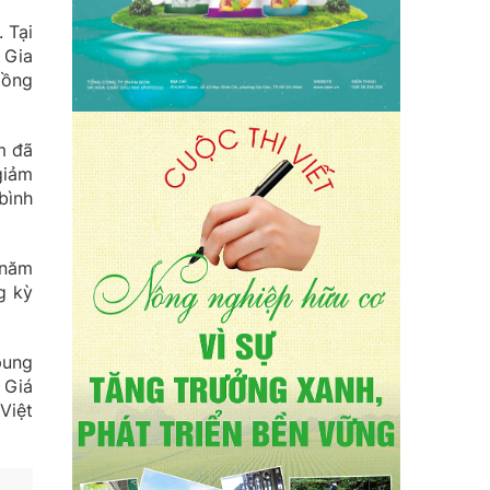
 Tại
 Gia
Đồng
m đã
giảm
bình
 năm
g kỳ
pung
 Giá
Việt