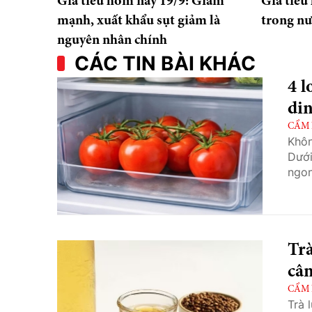
Giá tiêu hôm nay 19/9: Giảm
Giá tiêu
mạnh, xuất khẩu sụt giảm là
trong nư
nguyên nhân chính
CÁC TIN BÀI KHÁC
4 l
di
CẨM
Khôn
Dưới
ngon
Trà
cân
CẨM
Trà 