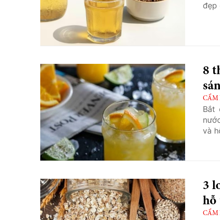
đẹp 
8 
sán
CẨM
Bắt 
nước
và h
3 l
hỗ 
CẨM