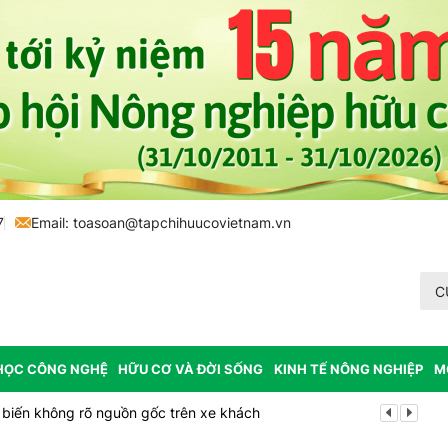
7
Email:
toasoan@tapchihuucovietnam.vn
C
HỌC CÔNG NGHỆ
HỮU CƠ VÀ ĐỜI SỐNG
KINH TẾ NÔNG NGHIỆP
M
biến không rõ nguồn gốc trên xe khách
Cảnh báo can