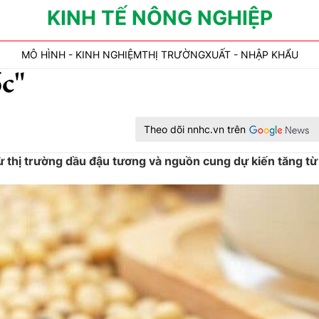
KINH TẾ NÔNG NGHIỆP
MÔ HÌNH - KINH NGHIỆM
THỊ TRƯỜNG
XUẤT - NHẬP KHẨU
ốc"
Theo dõi nnhc.vn trên
ừ thị trường dầu đậu tương và nguồn cung dự kiến tăng từ