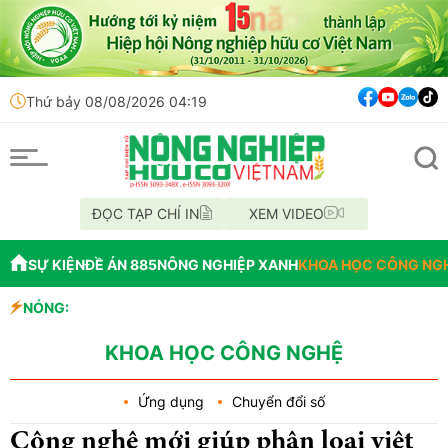
Thứ bảy 08/08/2026 04:19
ĐỌC TẠP CHÍ IN
XEM VIDEO
SỰ KIỆN
ĐỀ ÁN 885
NÔNG NGHIỆP XANH
KHOA HỌC CÔNG NG
NÓNG:
Đến năm 2045, V
Thông báo mất g
Lâm Đồng: Không
KHOA HỌC CÔNG NGHỆ
Ứng dụng
Chuyển đổi số
Công nghệ mới giúp phân loại việt