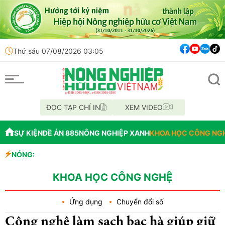
Thứ sáu 07/08/2026 03:05
ĐỌC TẠP CHÍ IN
XEM VIDEO
SỰ KIỆN
ĐỀ ÁN 885
NÔNG NGHIỆP XANH
KHOA HỌC CÔNG NG
NÓNG:
Bổ nhiệm Phó Tổ
Lễ hội Sầu riên
Bắc Ninh công bố
KHOA HỌC CÔNG NGHỆ
Ứng dụng
Chuyển đổi số
Công nghệ làm sạch bạc hà giúp giữ