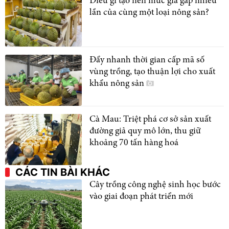
Điều gì tạo nên mức giá gấp nhiều
lần của cùng một loại nông sản?
Đẩy nhanh thời gian cấp mã số
vùng trồng, tạo thuận lợi cho xuất
khẩu nông sản
Cà Mau: Triệt phá cơ sở sản xuất
đường giả quy mô lớn, thu giữ
khoảng 70 tấn hàng hoá
CÁC TIN BÀI KHÁC
Cây trồng công nghệ sinh học bước
vào giai đoạn phát triển mới