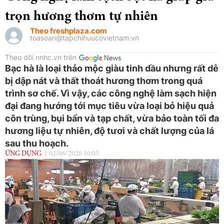
trọn hương thơm tự nhiên
Theo freshplaza.com
toasoan@tapchihuucovietnam.vn
Theo dõi nnhc.vn trên
Bạc hà là loại thảo mộc giàu tinh dầu nhưng rất dễ
bị dập nát và thất thoát hương thơm trong quá
trình sơ chế. Vì vậy, các công nghệ làm sạch hiện
đại đang hướng tới mục tiêu vừa loại bỏ hiệu quả
côn trùng, bụi bẩn và tạp chất, vừa bảo toàn tối đa
hương liệu tự nhiên, độ tươi và chất lượng của lá
sau thu hoạch.
ỨNG DỤNG
02/06/2026 10:05