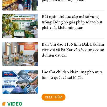
phạm an toàn thực phẩm
Rút ngắn thủ tục cấp mã số vùng
trồng: Đồng bộ giải pháp số tạo bứt
phá xuất khẩu nông sản
Ban Chỉ đạo 1136 tỉnh Đăk Lăk làm
việc với xã Ea Kar về xây dựng cơ sở
dữ liệu đất đai
Lào Cai chỉ đạo khẩn ứng phó mưa
lớn, lũ quét và sạt lở đất
XEM THÊM
VIDEO