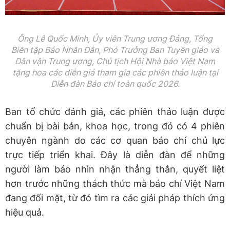
Ông Lê Quốc Minh, Ủy viên Trung ương Đảng, Tổng
Biên tập Báo Nhân Dân, Phó Trưởng Ban Tuyên giáo và
Dân vận Trung ương, Chủ tịch Hội Nhà báo Việt Nam
tặng hoa các diễn giả tham gia các phiên thảo luận tại
Diễn đàn Báo chí toàn quốc 2026.
Ban tổ chức đánh giá, các phiên thảo luận được
chuẩn bị bài bản, khoa học, trong đó có 4 phiên
chuyên ngành do các cơ quan báo chí chủ lực
trực tiếp triển khai. Đây là diễn đàn để những
người làm báo nhìn nhận thẳng thắn, quyết liệt
hơn trước những thách thức mà báo chí Việt Nam
đang đối mặt, từ đó tìm ra các giải pháp thích ứng
hiệu quả.