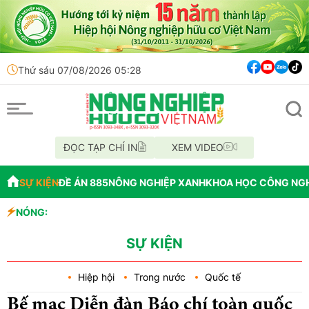
Thứ sáu 07/08/2026 05:28
ĐỌC TẠP CHÍ IN
XEM VIDEO
SỰ KIỆN
ĐỀ ÁN 885
NÔNG NGHIỆP XANH
KHOA HỌC CÔNG NG
ruyền hình Việt - Đức
NÓNG:
thương hiệu và thu hút nhà đầu tư
u chí đô thị loại I
SỰ KIỆN
Hiệp hội
Trong nước
Quốc tế
Bế mạc Diễn đàn Báo chí toàn quốc