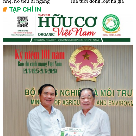
nhẹ, hồ tiêu đi ngang
lúa tươi đồng loạt hạ giá
TẠP CHÍ IN