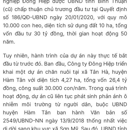
nghiệp Đông Hiệp được UBND tỉnh Bình Thuận
(cũ) chấp thuận chủ trương đầu tư tại Quyết định
số 186/QĐ-UBND ngày 20/01/2020, với quy mô
10.000 con heo, diện tích sử dụng đất 10 ha, tổng
vốn đầu tư 30 tỷ đồng, thời gian hoạt động 50
năm.
Tuy nhiên, hành trình của dự án này thực tế bắt
đầu từ trước đó. Ban đầu, Công ty Đông Hiệp triển
khai một dự án chăn nuôi tại xã Tân Hà, huyện
Hàm Tân với diện tích 4,27 ha, tổng vốn 26,4 tỷ
đồng, công suất 30.000 con/năm. Trong quá trình
hoạt động, dự án cũ liên tục phát sinh phản ánh ô
nhiễm môi trường từ người dân, buộc UBND
huyện Hàm Tân ban hành Văn bản số
2549/UBND-NN ngày 13/9/2018 thống nhất việc
di dời sang khu vực xã Sơn Mỹ. Sau đó, UBND tỉnh