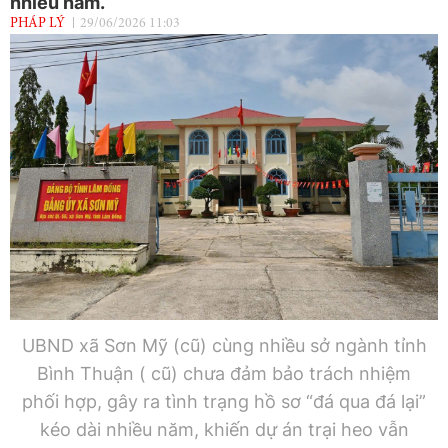
nhiều năm.
PHÁP LÝ
29/06/2026 11:03
UBND xã Sơn Mỹ (cũ) cùng nhiều sở ngành tỉnh
Bình Thuận ( cũ) chưa đảm bảo trách nhiệm
phối hợp, gây ra tình trạng hồ sơ “đá qua đá lại”
kéo dài nhiều năm, khiến dự án trại heo vẫn