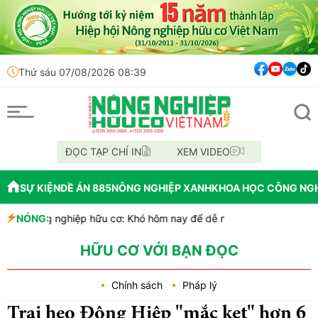
Thứ sáu 07/08/2026 08:39
ĐỌC TẠP CHÍ IN
XEM VIDEO
SỰ KIỆN
ĐỀ ÁN 885
NÔNG NGHIỆP XANH
KHOA HỌC CÔNG NG
g nghiệp hữu cơ: Khó hôm nay để dễ ngày mai
NÓNG:
iết tiến độ cấp mã số vùng trồng, cơ sở đóng gói
Người dân tự nguyện giao nộp trăn gấm quý hiếm để thả về tự nhiê
HỮU CƠ VỚI BẠN ĐỌC
Chính sách
Pháp lý
Trại heo Đông Hiệp "mắc kẹt" hơn 6