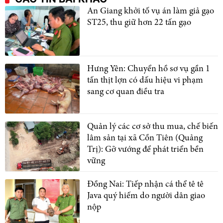
An Giang khởi tố vụ án làm giả gạo
ST25, thu giữ hơn 22 tấn gạo
Hưng Yên: Chuyển hồ sơ vụ gần 1
tấn thịt lợn có dấu hiệu vi phạm
sang cơ quan điều tra
Quản lý các cơ sở thu mua, chế biến
lâm sản tại xã Cồn Tiên (Quảng
Trị): Gỡ vướng để phát triển bền
vững
Đồng Nai: Tiếp nhận cá thể tê tê
Java quý hiếm do người dân giao
nộp