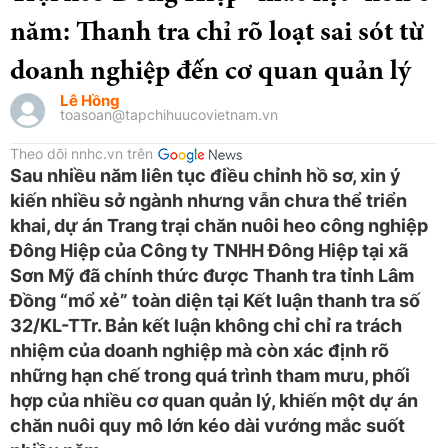
năm: Thanh tra chỉ rõ loạt sai sót từ
doanh nghiệp đến cơ quan quản lý
Lê Hồng
toasoan@tapchihuucovietnam.vn
Theo dõi nnhc.vn trên
Sau nhiều năm liên tục điều chỉnh hồ sơ, xin ý
kiến nhiều sở ngành nhưng vẫn chưa thể triển
khai, dự án Trang trại chăn nuôi heo công nghiệp
Đông Hiệp của Công ty TNHH Đông Hiệp tại xã
Sơn Mỹ đã chính thức được Thanh tra tỉnh Lâm
Đồng “mổ xẻ” toàn diện tại Kết luận thanh tra số
32/KL-TTr. Bản kết luận không chỉ chỉ ra trách
nhiệm của doanh nghiệp mà còn xác định rõ
những hạn chế trong quá trình tham mưu, phối
hợp của nhiều cơ quan quản lý, khiến một dự án
chăn nuôi quy mô lớn kéo dài vướng mắc suốt