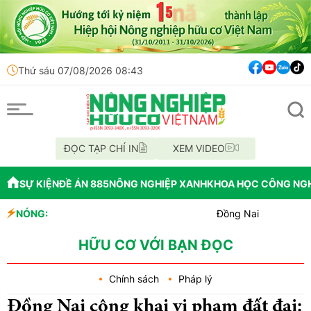
Thứ sáu 07/08/2026 08:43
ĐỌC TẠP CHÍ IN
XEM VIDEO
SỰ KIỆN
ĐỀ ÁN 885
NÔNG NGHIỆP XANH
KHOA HỌC CÔNG NG
NÓNG:
Đồng Nai phát hiện hơn 800k
Cảnh báo canh tác cần sa làm
Làm nông nghiệp hữu cơ: Kh
HỮU CƠ VỚI BẠN ĐỌC
Chính sách
Pháp lý
Đồng Nai công khai vi phạm đất đai: