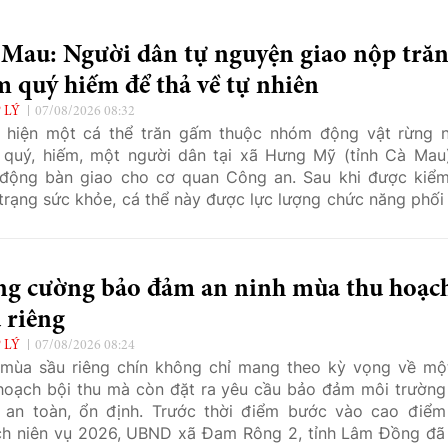
 Mau: Người dân tự nguyện giao nộp tră
 quý hiếm để thả về tự nhiên
 LÝ
07/08/2026 08:32
 hiện một cá thể trăn gấm thuộc nhóm động vật rừng 
 quý, hiếm, một người dân tại xã Hưng Mỹ (tỉnh Cà Mau
động bàn giao cho cơ quan Công an. Sau khi được kiểm
 trạng sức khỏe, cá thể này được lực lượng chức năng phối
về môi trường tự nhiên theo đúng quy định.
ng cường bảo đảm an ninh mùa thu hoạc
 riêng
 LÝ
07/08/2026 08:24
mùa sầu riêng chín không chỉ mang theo kỳ vọng về mộ
hoạch bội thu mà còn đặt ra yêu cầu bảo đảm môi trường
 an toàn, ổn định. Trước thời điểm bước vào cao điểm
h niên vụ 2026, UBND xã Đam Rông 2, tỉnh Lâm Đồng đã