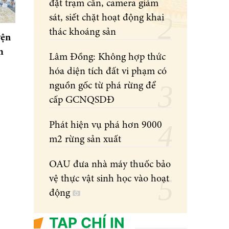
đặt trạm cân, camera giám
sát, siết chặt hoạt động khai
thác khoáng sản
yện
m
Lâm Đồng: Không hợp thức
hóa diện tích đất vi phạm có
nguồn gốc từ phá rừng để
cấp GCNQSDĐ
Phát hiện vụ phá hơn 9000
m2 rừng sản xuất
OAU đưa nhà máy thuốc bảo
vệ thực vật sinh học vào hoạt
động
TẠP CHÍ IN