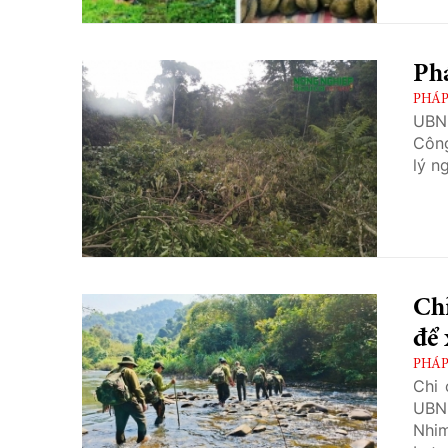
dựng
phần
mua,
PHÁP
UBN
Công
lý n
Chỉ
để 
PHÁP
Chi 
UBND
Nhi