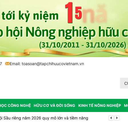
7
Email:
toasoan@tapchihuucovietnam.vn
C
HỌC CÔNG NGHỆ
HỮU CƠ VÀ ĐỜI SỐNG
KINH TẾ NÔNG NGHIỆP
M
ội Sầu riêng năm 2026 quy mô lớn và tiềm năng
Vĩnh Long p