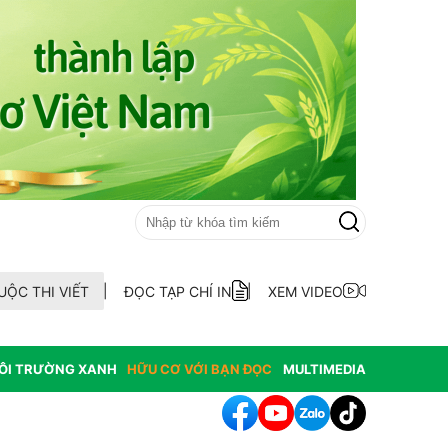
UỘC THI VIẾT
ĐỌC TẠP CHÍ IN
XEM VIDEO
ÔI TRƯỜNG XANH
HỮU CƠ VỚI BẠN ĐỌC
MULTIMEDIA
hát hiện 9 mẫu xăng dầu kém chất lượng