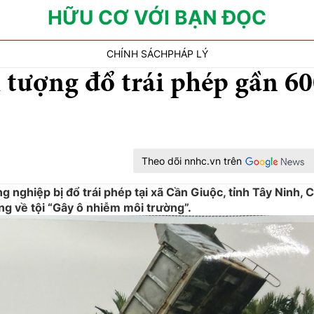
HỮU CƠ VỚI BẠN ĐỌC
CHÍNH SÁCH
PHÁP LÝ
 tượng đổ trái phép gần 6
Theo dõi nnhc.vn trên
g nghiệp bị đổ trái phép tại xã Cần Giuộc, tỉnh Tây Ninh, 
ợng về tội “Gây ô nhiễm môi trường”.