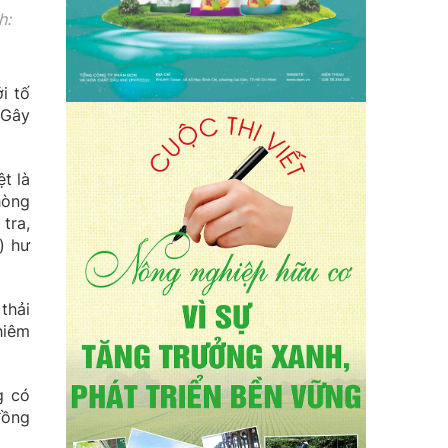
h:
i tố
“Gây
t là
hòng
tra,
) hư
thải
hiêm
g có
đồng