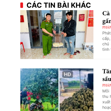
CÁC TIN BÀI KHÁC
Cà
gấm
PHÁP
Phát
cấp,
chủ 
tình
thả 
Tă
sầu
PHÁP
Mỗi 
thu 
xuất
hoạc