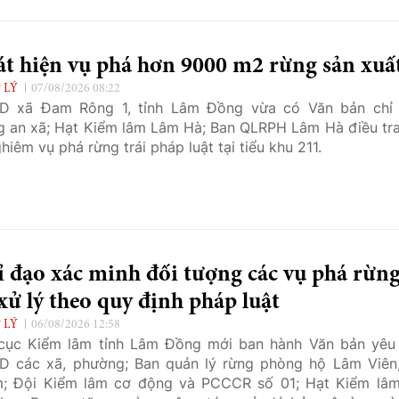
 kế hoạch tăng cường công tác bảo đảm an ninh, trật tự,
 bảo vệ tài sản của người dân, tạo điều kiện để hoạt động
 vận chuyển và tiêu thụ sầu riêng diễn ra an toàn, thuận lợi.
Phát hiện vụ phá hơn 9000 m2 rừng sản xu
 LÝ
07/08/2026 08:22
D xã Đam Rông 1, tỉnh Lâm Đồng vừa có Văn bản chỉ
 an xã; Hạt Kiểm lâm Lâm Hà; Ban QLRPH Lâm Hà điều tra
ghiêm vụ phá rừng trái pháp luật tại tiểu khu 211.
 đạo xác minh đối tượng các vụ phá rừn
xử lý theo quy định pháp luật
 LÝ
06/08/2026 12:58
cục Kiểm lâm tỉnh Lâm Đồng mới ban hành Văn bản yêu
 các xã, phường; Ban quản lý rừng phòng hộ Lâm Viên
m; Đội Kiểm lâm cơ động và PCCCR số 01; Hạt Kiểm lâ