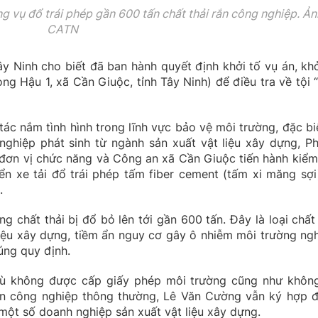
g vụ đổ trái phép gần 600 tấn chất thải rắn công nghiệp. Ản
CATN
y Ninh cho biết đã ban hành quyết định khởi tố vụ án, khở
ng Hậu 1, xã Cần Giuộc, tỉnh Tây Ninh) để điều tra về tội 
ác nắm tình hình trong lĩnh vực bảo vệ môi trường, đặc biệ
nghiệp phát sinh từ ngành sản xuất vật liệu xây dựng, P
 đơn vị chức năng và Công an xã Cần Giuộc tiến hành kiểm 
n xe tải đổ trái phép tấm fiber cement (tấm xi măng sợi
.
 chất thải bị đổ bỏ lên tới gần 600 tấn. Đây là loại chất 
 liệu xây dựng, tiềm ẩn nguy cơ gây ô nhiễm môi trường ng
úng quy định.
dù không được cấp giấy phép môi trường cũng như khôn
 rắn công nghiệp thông thường, Lê Văn Cường vẫn ký hợp 
một số doanh nghiệp sản xuất vật liệu xây dựng.