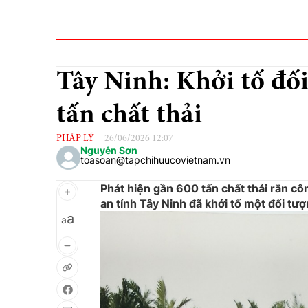
Tây Ninh: Khởi tố đối
tấn chất thải
PHÁP LÝ
26/06/2026 12:07
Nguyễn Sơn
toasoan@tapchihuucovietnam.vn
Phát hiện gần 600 tấn chất thải rắn côn
an tỉnh Tây Ninh đã khởi tố một đối tư
a
a