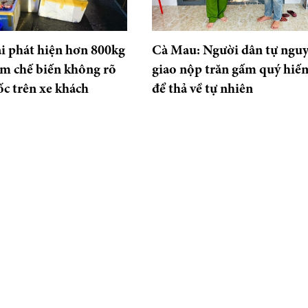
i phát hiện hơn 800kg
Cà Mau: Người dân tự ngu
m chế biến không rõ
giao nộp trăn gấm quý hiế
c trên xe khách
để thả về tự nhiên