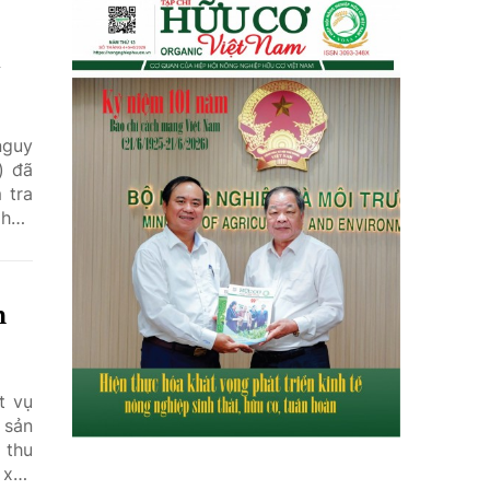
n
nguy
) đã
 tra
 hợp
h
t vụ
 sản
 thu
 xây