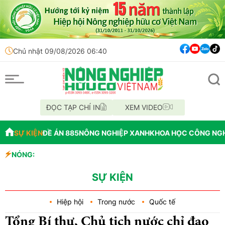
Chủ nhật 09/08/2026 06:40
ĐỌC TẠP CHÍ IN
XEM VIDEO
SỰ KIỆN
ĐỀ ÁN 885
NÔNG NGHIỆP XANH
KHOA HỌC CÔNG NG
NÓNG:
OAU đưa nh
Đắk Lắk tổ 
Vĩnh Long 
SỰ KIỆN
Hiệp hội
Trong nước
Quốc tế
Tổng Bí thư, Chủ tịch nước chỉ đạo