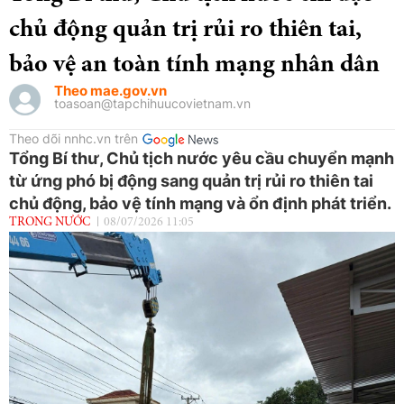
chủ động quản trị rủi ro thiên tai,
bảo vệ an toàn tính mạng nhân dân
Theo mae.gov.vn
toasoan@tapchihuucovietnam.vn
Theo dõi nnhc.vn trên
Tổng Bí thư, Chủ tịch nước yêu cầu chuyển mạnh
từ ứng phó bị động sang quản trị rủi ro thiên tai
chủ động, bảo vệ tính mạng và ổn định phát triển.
TRONG NƯỚC
08/07/2026 11:05