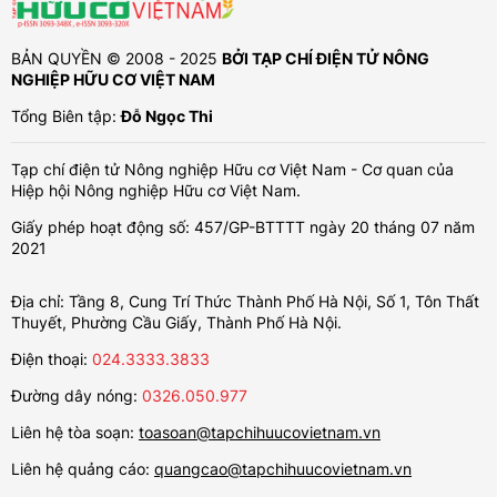
BẢN QUYỀN © 2008 - 2025
BỞI TẠP CHÍ ĐIỆN TỬ NÔNG
NGHIỆP HỮU CƠ VIỆT NAM
Tổng Biên tập:
Đỗ Ngọc Thi
Tạp chí điện tử Nông nghiệp Hữu cơ Việt Nam - Cơ quan của
Hiệp hội Nông nghiệp Hữu cơ Việt Nam.
Giấy phép hoạt động số: 457/GP-BTTTT ngày 20 tháng 07 năm
2021
Địa chỉ: Tầng 8, Cung Trí Thức Thành Phố Hà Nội, Số 1, Tôn Thất
Thuyết, Phường Cầu Giấy, Thành Phố Hà Nội.
Điện thoại:
024.3333.3833
Đường dây nóng:
0326.050.977
Liên hệ tòa soạn:
toasoan@tapchihuucovietnam.vn
Liên hệ quảng cáo:
quangcao@tapchihuucovietnam.vn