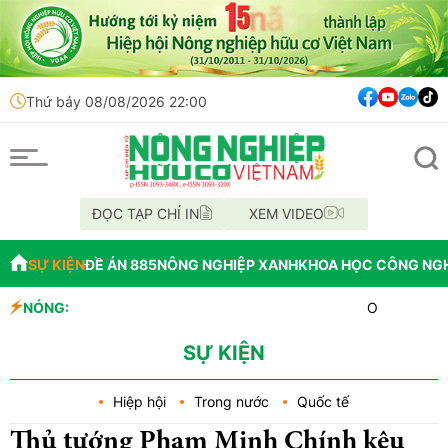
Thứ bảy 08/08/2026 22:00
ĐỌC TẠP CHÍ IN
XEM VIDEO
SỰ KIỆN
ĐỀ ÁN 885
NÔNG NGHIỆP XANH
KHOA HỌC CÔNG NG
NÓNG:
OAU đưa nhà máy thu
Đắk Lắk tổ chức diễu
Vĩnh Long phát hiện
SỰ KIỆN
Hiệp hội
Trong nước
Quốc tế
Thủ tướng Phạm Minh Chính kêu