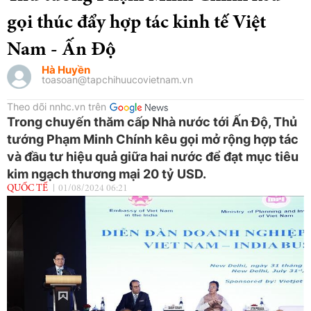
gọi thúc đẩy hợp tác kinh tế Việt
Nam - Ấn Độ
Hà Huyền
toasoan@tapchihuucovietnam.vn
Theo dõi nnhc.vn trên
Trong chuyến thăm cấp Nhà nước tới Ấn Độ, Thủ
tướng Phạm Minh Chính kêu gọi mở rộng hợp tác
và đầu tư hiệu quả giữa hai nước để đạt mục tiêu
kim ngạch thương mại 20 tỷ USD.
QUỐC TẾ
01/08/2024 06:21