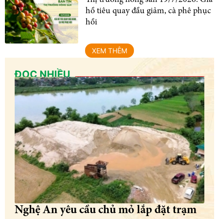
Thị trường nông sản 19/7/2026: Giá
hồ tiêu quay đầu giảm, cà phê phục
hồi
XEM THÊM
ĐỌC NHIỀU
Nghệ An yêu cầu chủ mỏ lắp đặt trạm