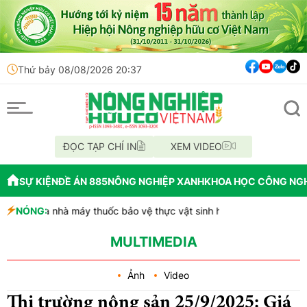
Thứ bảy 08/08/2026 20:37
ĐỌC TẠP CHÍ IN
XEM VIDEO
SỰ KIỆN
ĐỀ ÁN 885
NÔNG NGHIỆP XANH
KHOA HỌC CÔNG NG
AU đưa nhà máy thuốc bảo vệ thực vật sinh học vào hoạt động
NÓNG:
ắk Lắk tổ chức diễu hành xe hưởng ứng Lễ hội Sầu riêng năm 2026 
ĩnh Long phát hiện 9 mẫu xăng dầu kém chất lượng
MULTIMEDIA
Ảnh
Video
Thị trường nông sản 25/9/2025: Giá