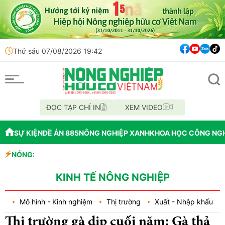
Thứ sáu 07/08/2026 19:42
ĐỌC TẠP CHÍ IN
XEM VIDEO
SỰ KIỆN
ĐỀ ÁN 885
NÔNG NGHIỆP XANH
KHOA HỌC CÔNG NG
NÓNG:
Đến năm 2045, 
Thông báo mất 
Lâm Đồng: Khôn
KINH TẾ NÔNG NGHIỆP
Mô hình - Kinh nghiệm
Thị trường
Xuất - Nhập khẩu
Thị trường gà dịp cuối năm: Gà thả