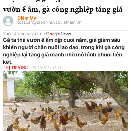
vườn ế ẩm, gà công nghiệp tăng giá
Diễm My
toasoan@tapchihuucovietnam.vn
Theo dõi nnhc.vn trên
Gà ta thả vườn ế ẩm dịp cuối năm, giá giảm sâu
khiến người chăn nuôi lao đao, trong khi gà công
nghiệp lại tăng giá mạnh nhờ mô hình chuỗi liên
kết.
THỊ TRƯỜNG
29/10/2024 16:13