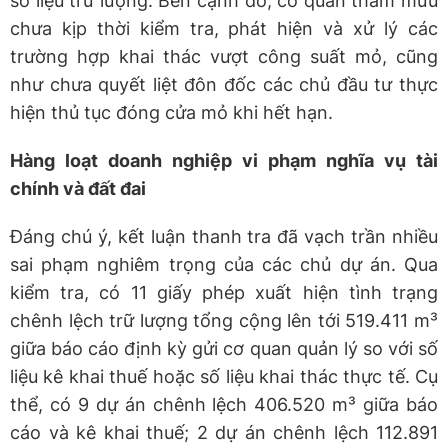
số liệu trữ lượng. Bên cạnh đó, cơ quan tham mưu
chưa kịp thời kiểm tra, phát hiện và xử lý các
trường hợp khai thác vượt công suất mỏ, cũng
như chưa quyết liệt đôn đốc các chủ đầu tư thực
hiện thủ tục đóng cửa mỏ khi hết hạn.
Hàng loạt doanh nghiệp vi phạm nghĩa vụ tài
chính và đất đai
Đáng chú ý, kết luận thanh tra đã vạch trần nhiều
sai phạm nghiêm trọng của các chủ dự án. Qua
kiểm tra, có 11 giấy phép xuất hiện tình trạng
chênh lệch trữ lượng tổng cộng lên tới 519.411 m³
giữa báo cáo định kỳ gửi cơ quan quản lý so với số
liệu kê khai thuế hoặc số liệu khai thác thực tế. Cụ
thể, có 9 dự án chênh lệch 406.520 m³ giữa báo
cáo và kê khai thuế; 2 dự án chênh lệch 112.891