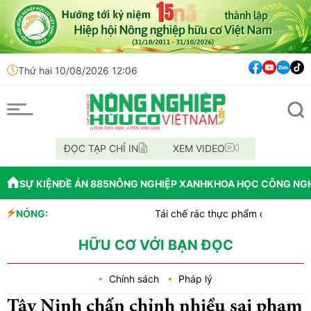
Thứ hai 10/08/2026 12:06
ĐỌC TẠP CHÍ IN
XEM VIDEO
SỰ KIỆN
ĐỀ ÁN 885
NÔNG NGHIỆP XANH
KHOA HỌC CÔNG NG
NÓNG:
Tái chế rác thực phẩm có thể làm gia tăng
Kenya biến phế phụ phẩm cây chuối thành b
Sức sống kỳ diệu của thực vật giữa băng 
HỮU CƠ VỚI BẠN ĐỌC
Chính sách
Pháp lý
Tây Ninh chấn chỉnh nhiều sai phạm