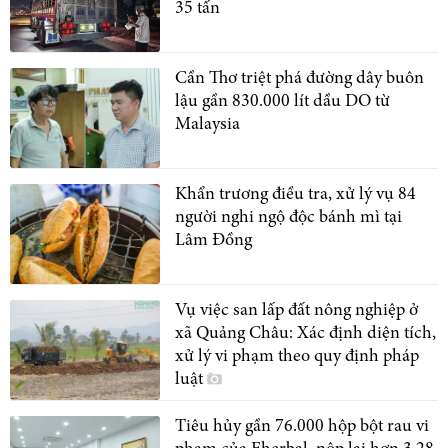
35 tấn
Cần Thơ triệt phá đường dây buôn
lậu gần 830.000 lít dầu DO từ
Malaysia
Khẩn trương điều tra, xử lý vụ 84
người nghi ngộ độc bánh mì tại
Lâm Đồng
Vụ việc san lấp đất nông nghiệp ở
xã Quảng Châu: Xác định diện tích,
xử lý vi phạm theo quy định pháp
luật
Tiêu hủy gần 76.000 hộp bột rau vi