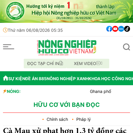
Thứ năm 06/08/2026 05:35
ĐỌC TẠP CHÍ IN
XEM VIDEO
SỰ KIỆN
ĐỀ ÁN 885
NÔNG NGHIỆP XANH
KHOA HỌC CÔNG NG
NÓNG:
Ghana phổ biến kho lạnh không
Colorado: Nông dân chuyển đổi
Tp. Huế: Xã Quảng Điền ra mắt
HỮU CƠ VỚI BẠN ĐỌC
Chính sách
Pháp lý
Cà Mau xử phạt hơn 1,3 tỷ đồng các