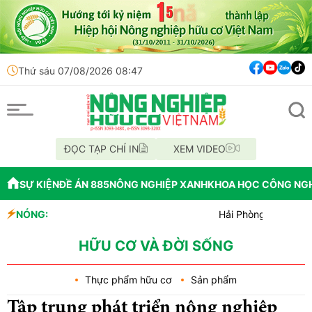
Thứ sáu 07/08/2026 08:47
ĐỌC TẠP CHÍ IN
XEM VIDEO
SỰ KIỆN
ĐỀ ÁN 885
NÔNG NGHIỆP XANH
KHOA HỌC CÔNG NG
NÓNG:
Hải Phòng giao nhiệm vụ bứ
Đồng Nai phát hiện hơn 800k
Cảnh báo canh tác cần sa làm
HỮU CƠ VÀ ĐỜI SỐNG
Thực phẩm hữu cơ
Sản phẩm
Tập trung phát triển nông nghiệp