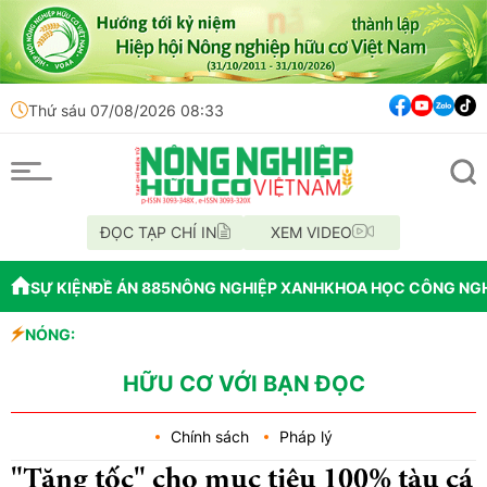
Thứ sáu 07/08/2026 08:33
ĐỌC TẠP CHÍ IN
XEM VIDEO
SỰ KIỆN
ĐỀ ÁN 885
NÔNG NGHIỆP XANH
KHOA HỌC CÔNG NG
NÓNG:
thác khoáng sản
HỮU CƠ VỚI BẠN ĐỌC
Chính sách
Pháp lý
"Tăng tốc" cho mục tiêu 100% tàu cá