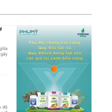
ơ
giữa
 gây
o độ