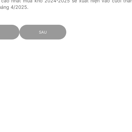
cao nhất mùa khô 2024-2025 sẽ xuất hiện vào cuối thá
háng 4/2025.
C
SAU