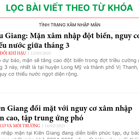
LỌC BÀI VIẾT THEO TỪ KHÓA
TÌNH TRẠNG XÂM NHẬP MẶN
u Giang: Mặn xâm nhập đột biến, nguy c
ếu nước giữa tháng 3
 ĐỔI KHÍ HẬU
12/03/2025
 dự báo, mặn sẽ tăng cao đột biến trong đợt triều cường 
g 3 này, nhất là tại huyện Long Mỹ và thành phố Vị Thanh,
guy cơ thiếu nước ngọt diện rộng.
ên Giang đối mặt với nguy cơ xâm nhập
n cao, tập trung ứng phó
CƠ VÀ MÔI TRƯỜNG
16/02/2025
nhập mặn tại Kiên Giang đang diễn biến phức tạp, dự bá