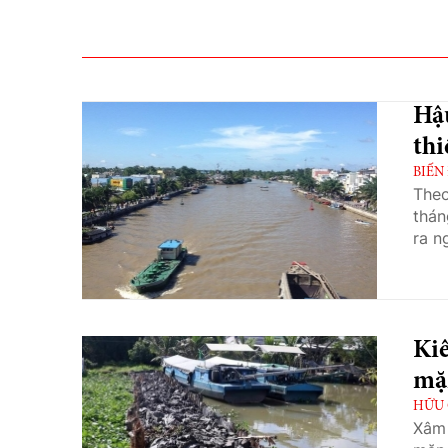
Hậ
thi
BIẾN
Theo
thán
ra n
Ki
mặ
HỮU 
Xâm 