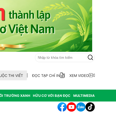
UỘC THI VIẾT
ĐỌC TẠP CHÍ IN
XEM VIDEO
ÔI TRƯỜNG XANH
HỮU CƠ VỚI BẠN ĐỌC
MULTIMEDIA
h tác cần sa làm thay đổi môi trường nghiêm trọng tại Hoa Kỳ