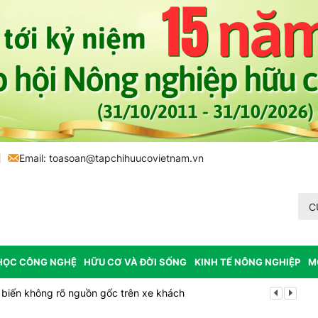
Email:
toasoan@tapchihuucovietnam.vn
C
HỌC CÔNG NGHỆ
HỮU CƠ VÀ ĐỜI SỐNG
KINH TẾ NÔNG NGHIỆP
M
biến không rõ nguồn gốc trên xe khách
Cảnh báo can