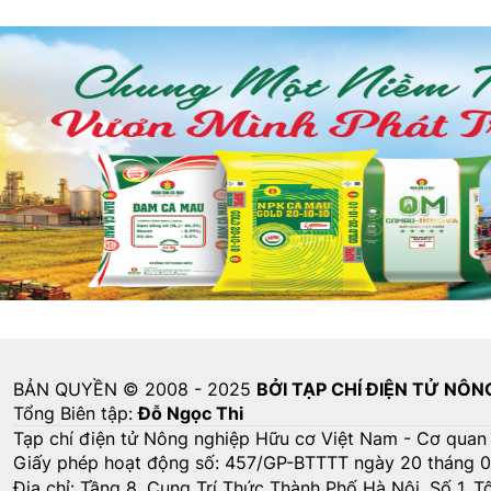
BẢN QUYỀN © 2008 - 2025
BỞI TẠP CHÍ ĐIỆN TỬ NÔ
Tổng Biên tập:
Đỗ Ngọc Thi
Tạp chí điện tử Nông nghiệp Hữu cơ Việt Nam - Cơ quan
Giấy phép hoạt động số: 457/GP-BTTTT ngày 20 tháng 
Địa chỉ: Tầng 8, Cung Trí Thức Thành Phố Hà Nội, Số 1, 