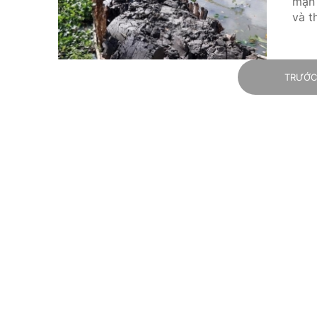
mặn 
và t
TRƯỚ