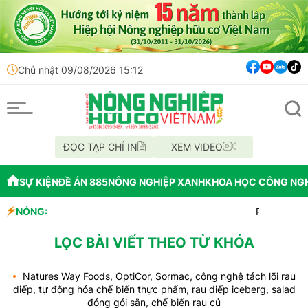
Chủ nhật 09/08/2026 15:12
ĐỌC TẠP CHÍ IN
XEM VIDEO
SỰ KIỆN
ĐỀ ÁN 885
NÔNG NGHIỆP XANH
KHOA HỌC CÔNG NG
NÓNG:
Phân Bón Cà
Chỉ đạo xử 
Mùa xanh tr
LỌC BÀI VIẾT THEO TỪ KHÓA
Natures Way Foods, OptiCor, Sormac, công nghệ tách lõi rau
diếp, tự động hóa chế biến thực phẩm, rau diếp iceberg, salad
đóng gói sẵn, chế biến rau củ