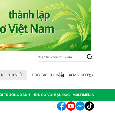
UỘC THI VIẾT
ĐỌC TẠP CHÍ IN
XEM VIDEO
ÔI TRƯỜNG XANH
HỮU CƠ VỚI BẠN ĐỌC
MULTIMEDIA
Quảng Điền ra mắt Tổ hợp tác nuôi trồng thủy sản thôn An Xuân Đôn