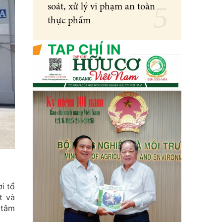
soát, xử lý vi phạm an toàn
thực phẩm
TẠP CHÍ IN
i tổ
t và
 tâm