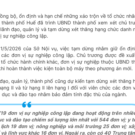
đồng bộ, ổn định và hạn chế những xáo trộn về tổ chức nhâ
vụ thành phố Huế đã trình UBND thành phố xem xét chủ tr
lãnh đạo, quản lý và tạm dừng xét thăng hạng chức danh 
vị sự nghiệp công lập.
1/5/2026 của Sở Nội vụ, việc tạm dừng nhằm giữ ổn địn
p các đơn vị sự nghiệp công lập. Chủ trương được đề xuấ
 tổ chức hành chính khác, đơn vị sự nghiệp thuộc UBND t
i hoàn thành việc kiện toàn bộ máy theo phương án mới.
đạo, quản lý, thành phố cũng dự kiến tạm dừng xét thăng 
ạng II và từ hạng II lên hạng I đối với viên chức các đơn v
áo dục và đào tạo nhằm bảo đảm tính đặc thù của ngành.
19 đơn vị sự nghiệp công lập đang hoạt động trên nhiề
ục và đào tạo chiếm số lượng lớn nhất với 544 đơn vị; y t
 lịch 19 đơn vị; nông nghiệp và môi trường 25 đơn vị; xâ
ế và lĩnh vực khác 16 đơn vị. Ngoài ra, còn có 40 Trung tâ