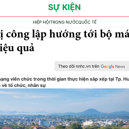
SỰ KIỆN
HIỆP HỘI
TRONG NƯỚC
QUỐC TẾ
ị công lập hướng tới bộ m
iệu quả
Theo dõi nnhc.vn trên
ng viên chức trong thời gian thực hiện sắp xếp tại Tp. Hu
h về tổ chức, nhân sự