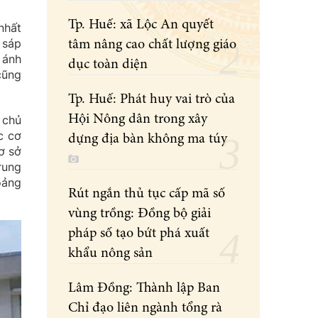
Tp. Huế: xã Lộc An quyết
nhất
 sáp
tâm nâng cao chất lượng giáo
 ánh
dục toàn diện
cũng
Tp. Huế: Phát huy vai trò của
Hội Nông dân trong xây
 chủ
c cơ
dựng địa bàn không ma túy
ơ sở
rung
oảng
Rút ngắn thủ tục cấp mã số
vùng trồng: Đồng bộ giải
pháp số tạo bứt phá xuất
khẩu nông sản
Lâm Đồng: Thành lập Ban
Chỉ đạo liên ngành tổng rà