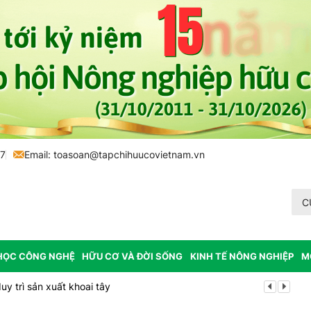
77
Email:
toasoan@tapchihuucovietnam.vn
C
HỌC CÔNG NGHỆ
HỮU CƠ VÀ ĐỜI SỐNG
KINH TẾ NÔNG NGHIỆP
M
y trì sản xuất khoai tây
Tp. Huế: Xã 