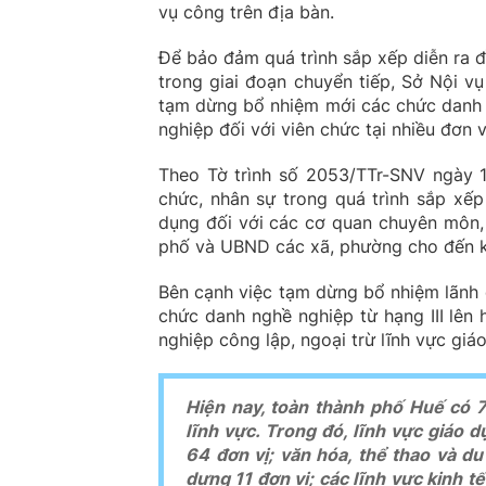
vụ công trên địa bàn.
Để bảo đảm quá trình sắp xếp diễn ra 
trong giai đoạn chuyển tiếp, Sở Nội 
tạm dừng bổ nhiệm mới các chức danh 
nghiệp đối với viên chức tại nhiều đơn 
Theo Tờ trình số 2053/TTr-SNV ngày 1
chức, nhân sự trong quá trình sắp xế
dụng đối với các cơ quan chuyên môn,
phố và UBND các xã, phường cho đến kh
Bên cạnh việc tạm dừng bổ nhiệm lãnh 
chức danh nghề nghiệp từ hạng III lên h
nghiệp công lập, ngoại trừ lĩnh vực gi
Hiện nay, toàn thành phố Huế có 7
lĩnh vực. Trong đó, lĩnh vực giáo d
64 đơn vị; văn hóa, thể thao và du
dựng 11 đơn vị; các lĩnh vực kinh t