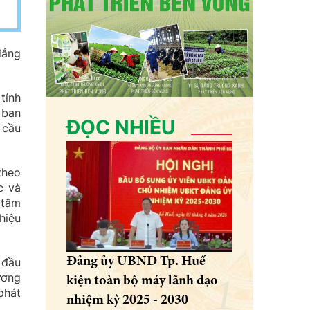
đẳng
tính
 ban
ĐỌC NHIỀU
 cầu
theo
c và
 tâm
hiệu
Đảng ủy UBND Tp. Huế
 đầu
ương
kiện toàn bộ máy lãnh đạo
phát
nhiệm kỳ 2025 - 2030