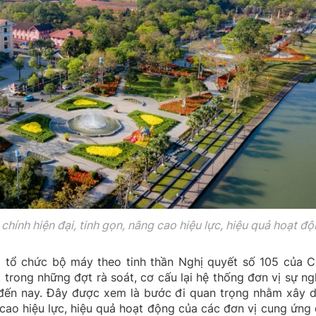
hính hiện đại, tinh gọn, nâng cao hiệu lực, hiệu quả hoạt đ
p tổ chức bộ máy theo tinh thần Nghị quyết số 105 của C
 trong những đợt rà soát, cơ cấu lại hệ thống đơn vị sự ng
 đến nay. Đây được xem là bước đi quan trọng nhằm xây 
 cao hiệu lực, hiệu quả hoạt động của các đơn vị cung ứng 