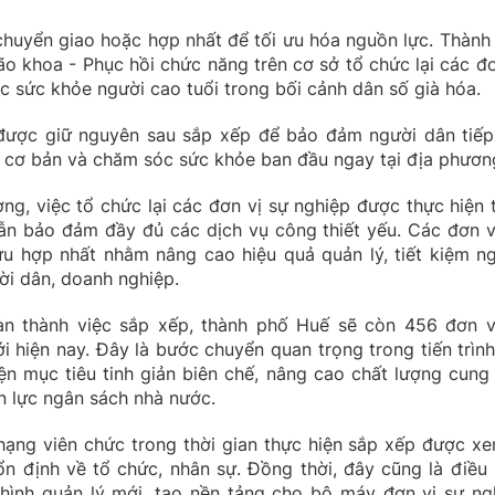
chuyển giao hoặc hợp nhất để tối ưu hóa nguồn lực. Thành
o khoa - Phục hồi chức năng trên cơ sở tổ chức lại các đơ
 sức khỏe người cao tuổi trong bối cảnh dân số già hóa.
được giữ nguyên sau sắp xếp để bảo đảm người dân tiếp
tế cơ bản và chăm sóc sức khỏe ban đầu ngay tại địa phươn
ng, việc tổ chức lại các đơn vị sự nghiệp được thực hiện 
ẫn bảo đảm đầy đủ các dịch vụ công thiết yếu. Các đơn v
 hợp nhất nhằm nâng cao hiệu quả quản lý, tiết kiệm n
ời dân, doanh nghiệp.
àn thành việc sắp xếp, thành phố Huế sẽ còn 456 đơn v
i hiện nay. Đây là bước chuyển quan trọng trong tiến trình
n mục tiêu tinh giản biên chế, nâng cao chất lượng cung
n lực ngân sách nhà nước.
ạng viên chức trong thời gian thực hiện sắp xếp được xe
n định về tổ chức, nhân sự. Đồng thời, đây cũng là điều 
 hình quản lý mới, tạo nền tảng cho bộ máy đơn vị sự ng