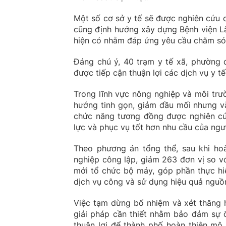
Một số cơ sở y tế sẽ được nghiên cứu 
cũng định hướng xây dựng Bệnh viện Lã
hiện có nhằm đáp ứng yêu cầu chăm sóc
Đáng chú ý, 40 trạm y tế xã, phường 
được tiếp cận thuận lợi các dịch vụ y 
Trong lĩnh vực nông nghiệp và môi trườ
hướng tinh gọn, giảm đầu mối nhưng v
chức năng tương đồng được nghiên cứu
lực và phục vụ tốt hơn nhu cầu của ngư
Theo phương án tổng thể, sau khi ho
nghiệp công lập, giảm 263 đơn vị so vớ
mới tổ chức bộ máy, góp phần thực hiệ
dịch vụ công và sử dụng hiệu quả nguồ
Việc tạm dừng bổ nhiệm và xét thăng h
giải pháp cần thiết nhằm bảo đảm sự ổ
thuận lợi để thành phố hoàn thiện mô