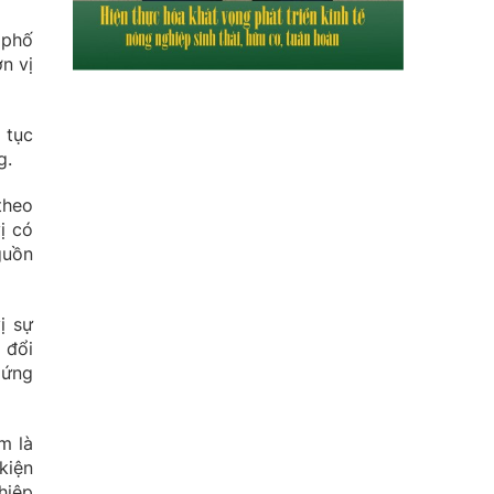
 phố
n vị
 tục
g.
theo
ị có
guồn
ị sự
 đổi
 ứng
m là
kiện
hiệp