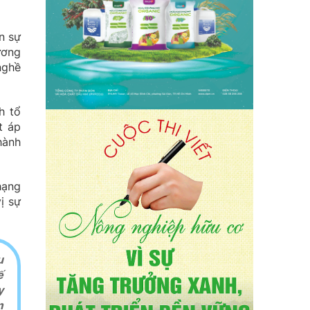
n sự
ương
nghề
h tổ
t áp
hành
hạng
ị sự
u
ế
y
m