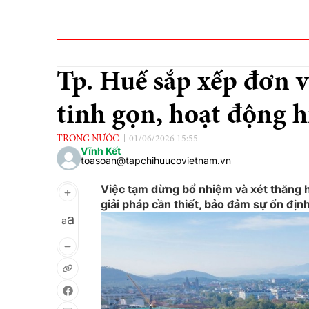
Tp. Huế sắp xếp đơn v
tinh gọn, hoạt động h
TRONG NƯỚC
01/06/2026 15:55
Vĩnh Kết
toasoan@tapchihuucovietnam.vn
Việc tạm dừng bổ nhiệm và xét thăng hạ
giải pháp cần thiết, bảo đảm sự ổn địn
a
a