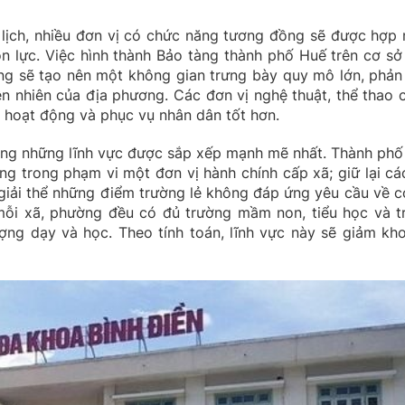
u lịch, nhiều đơn vị có chức năng tương đồng sẽ được hợp 
n lực. Việc hình thành Bảo tàng thành phố Huế trên cơ sở
ng sẽ tạo nên một không gian trưng bày quy mô lớn, phản
hiên nhiên của địa phương. Các đơn vị nghệ thuật, thể thao 
 hoạt động và phục vụ nhân dân tốt hơn.
rong những lĩnh vực được sắp xếp mạnh mẽ nhất. Thành phố
ng trong phạm vi một đơn vị hành chính cấp xã; giữ lại cá
 giải thể những điểm trường lẻ không đáp ứng yêu cầu về c
 mỗi xã, phường đều có đủ trường mầm non, tiểu học và t
ợng dạy và học. Theo tính toán, lĩnh vực này sẽ giảm kh