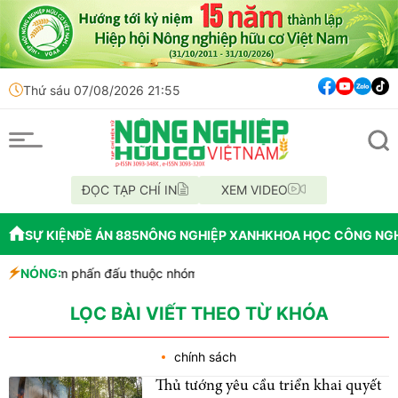
Thứ sáu 07/08/2026 21:55
ĐỌC TẠP CHÍ IN
XEM VIDEO
SỰ KIỆN
ĐỀ ÁN 885
NÔNG NGHIỆP XANH
KHOA HỌC CÔNG NG
Việt Nam phấn đấu thuộc nhóm dẫn đầu châu Á về công nghiệp sin
NÓNG:
giấy tờ
g hợp thức hóa diện tích đất vi phạm có nguồn gốc từ phá rừng 
LỌC BÀI VIẾT THEO TỪ KHÓA
chính sách
Thủ tướng yêu cầu triển khai quyết