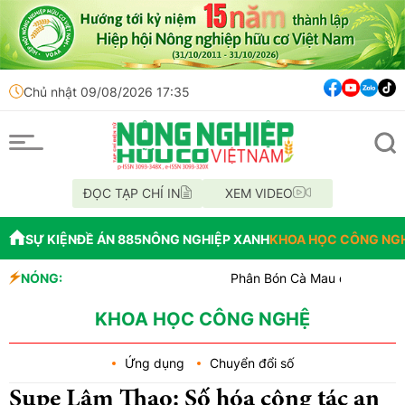
Chủ nhật 09/08/2026 17:35
ĐỌC TẠP CHÍ IN
XEM VIDEO
SỰ KIỆN
ĐỀ ÁN 885
NÔNG NGHIỆP XANH
KHOA HỌC CÔNG NG
NÓNG:
Phân Bón Cà Mau đồng hành với bóng bàn Việ
Chỉ đạo xử lý vụ phá rừng tại lâm phần BQL 
Mùa xanh trên cánh đồng Mường Than
KHOA HỌC CÔNG NGHỆ
Ứng dụng
Chuyển đổi số
Supe Lâm Thao: Số hóa công tác an