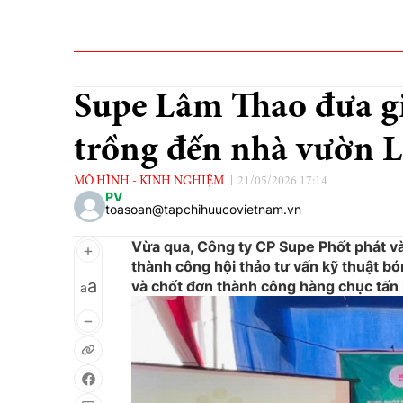
Supe Lâm Thao đưa gi
trồng đến nhà vườn
MÔ HÌNH - KINH NGHIỆM
21/05/2026 17:14
PV
toasoan@tapchihuucovietnam.vn
Vừa qua, Công ty CP Supe Phốt phát và
thành công hội thảo tư vấn kỹ thuật b
a
và chốt đơn thành công hàng chục tấn 
a