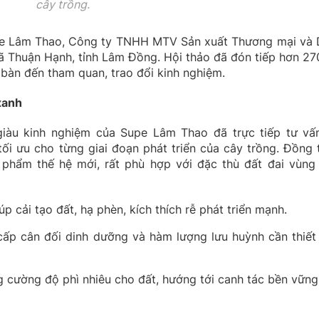
cây trồng.
pe Lâm Thao, Công ty TNHH MTV Sản xuất Thương mại và 
xã Thuận Hạnh, tỉnh Lâm Đồng. Hội thảo đã đón tiếp hơn 27
bàn đến tham quan, trao đổi kinh nghiệm.
xanh
giàu kinh nghiệm của Supe Lâm Thao đã trực tiếp tư vấ
ối ưu cho từng giai đoạn phát triển của cây trồng. Đồng t
 phẩm thế hệ mới, rất phù hợp với đặc thù đất đai vùng
p cải tạo đất, hạ phèn, kích thích rễ phát triển mạnh.
ấp cân đối dinh dưỡng và hàm lượng lưu huỳnh cần thiết
 cường độ phì nhiêu cho đất, hướng tới canh tác bền vững