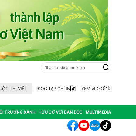
UỘC THI VIẾT
ĐỌC TẠP CHÍ IN
XEM VIDEO
ÔI TRƯỜNG XANH
HỮU CƠ VỚI BẠN ĐỌC
MULTIMEDIA
hông hợp thức hóa diện tích đất vi phạm có nguồn gốc từ phá rừ