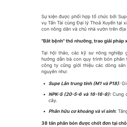
Sự kiện được phối hợp tổ chức bởi Su
vụ Tấn Tài cùng Đại lý Thoả Xuyến tại 
con nông dân và chủ nhà vườn trên địa 
"Bắt bệnh" thổ nhưỡng, trao giải pháp 
Tại hội thảo, các kỹ sư nông nghiệp 
hướng dẫn bà con quy trình bón phân t
công ty cũng giới thiệu các dòng sản
nguyên như:
Supe Lân trung tính (
M1 và P18)
:
Giú
NPK-S (20-5-6 và 16-16-8):
Cung c
cây.
Phân hữu cơ khoáng và vi sinh
:
Tăng
38 tấn phân bón được chốt đơn tại chỗ