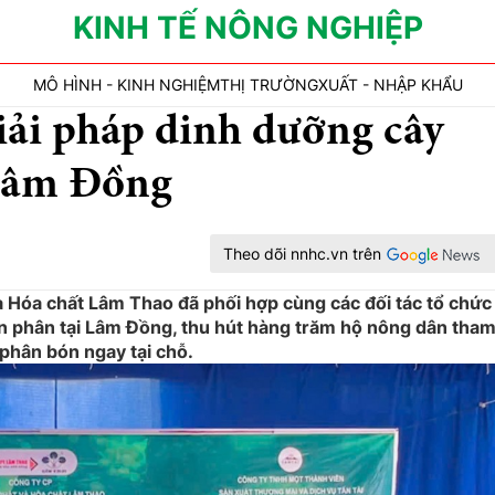
KINH TẾ NÔNG NGHIỆP
MÔ HÌNH - KINH NGHIỆM
THỊ TRƯỜNG
XUẤT - NHẬP KHẨU
ải pháp dinh dưỡng cây
 Lâm Đồng
Theo dõi nnhc.vn trên
 Hóa chất Lâm Thao đã phối hợp cùng các đối tác tổ chức
ón phân tại Lâm Đồng, thu hút hàng trăm hộ nông dân tham
phân bón ngay tại chỗ.