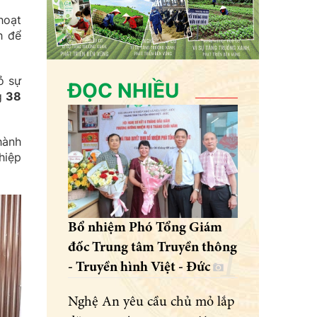
hoạt
h để
ỏ sự
ĐỌC NHIỀU
ng
38
hành
hiệp
Bổ nhiệm Phó Tổng Giám
đốc Trung tâm Truyền thông
- Truyền hình Việt - Đức
Nghệ An yêu cầu chủ mỏ lắp