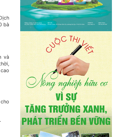
Dịch
0 bà
n và
hời,
 cao
 cho
.