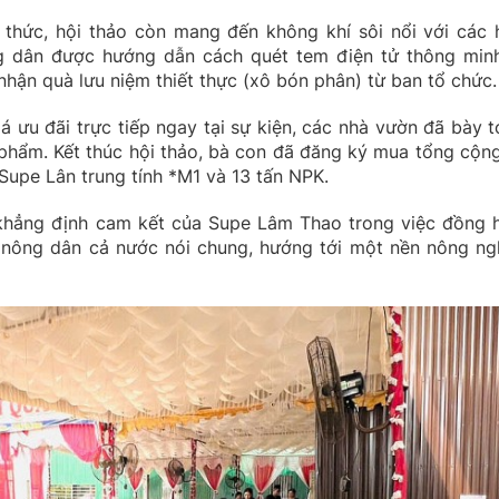
n thức, hội thảo còn mang đến không khí sôi nổi với các 
ng dân được hướng dẫn cách quét tem điện tử thông min
nhận quà lưu niệm thiết thực (xô bón phân) từ ban tổ chức.
á ưu đãi trực tiếp ngay tại sự kiện, các nhà vườn đã bày t
n phẩm. Kết thúc hội thảo, bà con đã đăng ký mua tổng cộ
Supe Lân trung tính *M1 và 13 tấn NPK.
khẳng định cam kết của Supe Lâm Thao trong việc đồng 
nông dân cả nước nói chung, hướng tới một nền nông ng