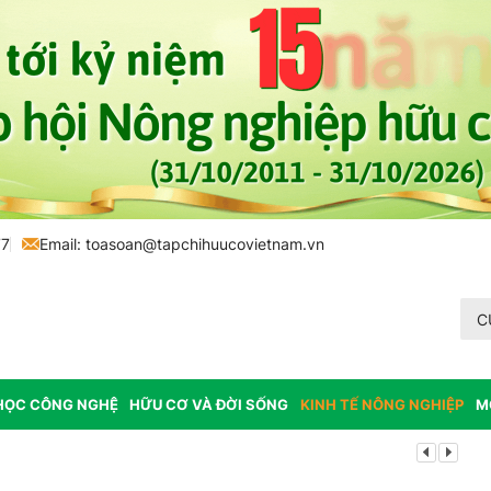
77
Email:
toasoan@tapchihuucovietnam.vn
C
HỌC CÔNG NGHỆ
HỮU CƠ VÀ ĐỜI SỐNG
KINH TẾ NÔNG NGHIỆP
M
Lâm Đồng: K