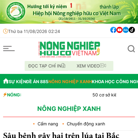
Thứ ba 11/08/2026 02:24
ĐỌC TẠP CHÍ IN
XEM VIDEO
SỰ KIỆN
ĐỀ ÁN 885
NÔNG NGHIỆP XANH
KHOA HỌC CÔNG NG
NÓNG:
50 cơ sở kiểm nghiệm Cadimi,
Những vi phạm tại Dự án Bện
Hà Nội siết chặt an toàn thực
NÔNG NGHIỆP XANH
Cẩm nang
Chuyển động xanh
Sâu bệnh gây hại trên lúa tại Bắc