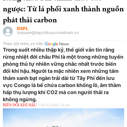
ngược: Từ lá phổi xanh thành nguồn
phát thải carbon
ĐSPL
toasoan@tapchihuucovietnam.vn
Theo dõi nnhc.vn trên
Trong suốt nhiều thập kỷ, thế giới vẫn tin rằng
rừng nhiệt đới châu Phi là một trong những tuyến
phòng thủ tự nhiên vững chắc nhất trước biến
đổi khí hậu. Người ta mặc nhiên xem những tấm
thảm xanh bạt ngàn trải dài từ Tây Phi đến lưu
vực Congo là bể chứa carbon khổng lồ, âm thầm
hấp thụ lượng khí CO2 mà con người thải ra
không ngừng.
BIẾN ĐỔI KHÍ HẬU
05/12/2025 14:10