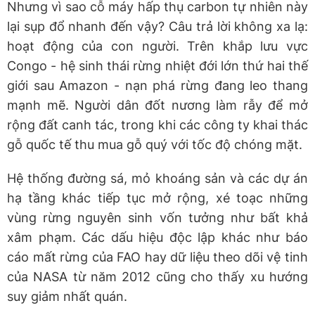
Nhưng vì sao cỗ máy hấp thụ carbon tự nhiên này
lại sụp đổ nhanh đến vậy? Câu trả lời không xa lạ:
hoạt động của con người. Trên khắp lưu vực
Congo - hệ sinh thái rừng nhiệt đới lớn thứ hai thế
giới sau Amazon - nạn phá rừng đang leo thang
mạnh mẽ. Người dân đốt nương làm rẫy để mở
rộng đất canh tác, trong khi các công ty khai thác
gỗ quốc tế thu mua gỗ quý với tốc độ chóng mặt.
Hệ thống đường sá, mỏ khoáng sản và các dự án
hạ tầng khác tiếp tục mở rộng, xé toạc những
vùng rừng nguyên sinh vốn tưởng như bất khả
xâm phạm. Các dấu hiệu độc lập khác như báo
cáo mất rừng của FAO hay dữ liệu theo dõi vệ tinh
của NASA từ năm 2012 cũng cho thấy xu hướng
suy giảm nhất quán.