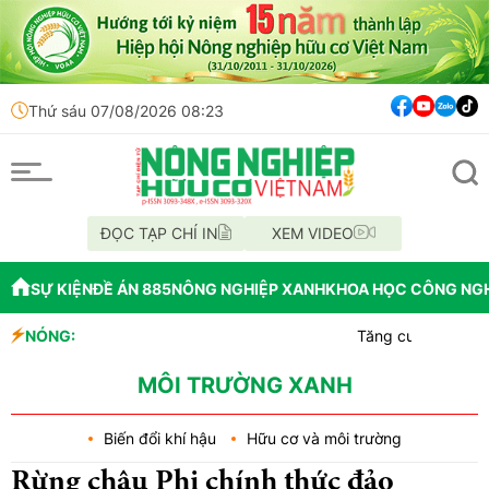
Thứ sáu 07/08/2026 08:23
ĐỌC TẠP CHÍ IN
XEM VIDEO
SỰ KIỆN
ĐỀ ÁN 885
NÔNG NGHIỆP XANH
KHOA HỌC CÔNG NG
NÓNG:
Tăng cường kiểm tra, hướng 
Ngăn chặn nạn săn bắt, buôn
Quảng Trị: Hội thảo đầu bờ 
MÔI TRƯỜNG XANH
Biến đổi khí hậu
Hữu cơ và môi trường
Rừng châu Phi chính thức đảo