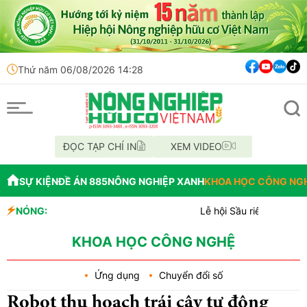
Thứ năm 06/08/2026 14:28
ĐỌC TẠP CHÍ IN
XEM VIDEO
SỰ KIỆN
ĐỀ ÁN 885
NÔNG NGHIỆP XANH
KHOA HỌC CÔNG NG
NÓNG:
Lễ hội Sầu riêng Đắk Lắk 2026 là
Bắc Ninh công bố quy hoạch chiến l
Cách tư duy mới: Hỗ trợ người dâ
KHOA HỌC CÔNG NGHỆ
Ứng dụng
Chuyển đổi số
Robot thu hoạch trái cây tự động