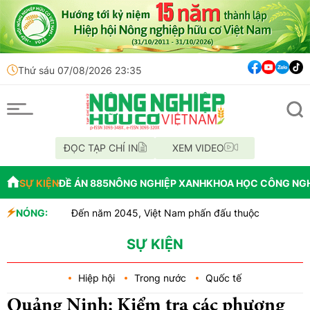
Thứ sáu 07/08/2026 23:35
ĐỌC TẠP CHÍ IN
XEM VIDEO
SỰ KIỆN
ĐỀ ÁN 885
NÔNG NGHIỆP XANH
KHOA HỌC CÔNG NG
NÓNG:
Đến năm 2045, Việt Nam phấn đấu thuộc nhóm dẫn đầu châu Á 
Thông báo mất giấy tờ
Lâm Đồng: Không hợp thức hóa diện tích đất vi phạm có ngu
SỰ KIỆN
Hiệp hội
Trong nước
Quốc tế
Quảng Ninh: Kiểm tra các phương