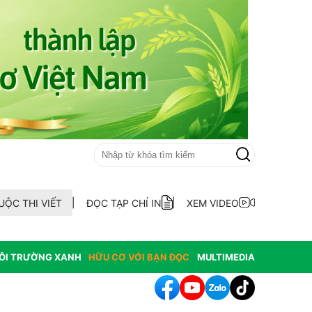
UỘC THI VIẾT
ĐỌC TẠP CHÍ IN
XEM VIDEO
ÔI TRƯỜNG XANH
HỮU CƠ VỚI BẠN ĐỌC
MULTIMEDIA
hông hợp thức hóa diện tích đất vi phạm có nguồn gốc từ phá rừ