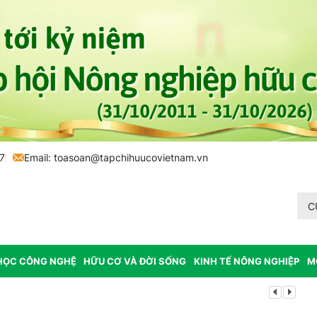
7
Email:
toasoan@tapchihuucovietnam.vn
C
HỌC CÔNG NGHỆ
HỮU CƠ VÀ ĐỜI SỐNG
KINH TẾ NÔNG NGHIỆP
M
Lâm Đồng: K