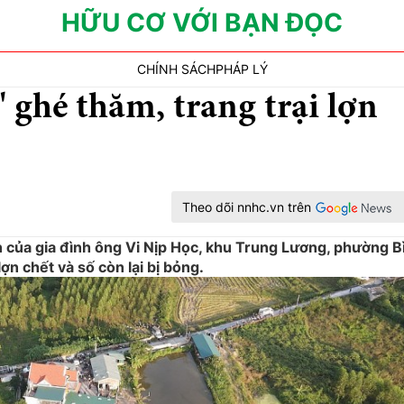
HỮU CƠ VỚI BẠN ĐỌC
CHÍNH SÁCH
PHÁP LÝ
 ghé thăm, trang trại lợn
Theo dõi nnhc.vn trên
ợn của gia đình ông Vi Nịp Học, khu Trung Lương, phường B
ợn chết và số còn lại bị bỏng.