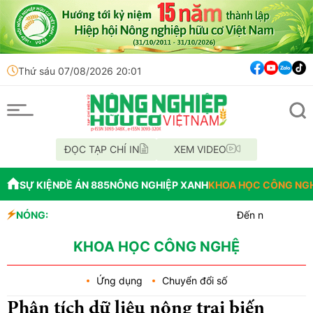
Thứ sáu 07/08/2026 20:01
ĐỌC TẠP CHÍ IN
XEM VIDEO
SỰ KIỆN
ĐỀ ÁN 885
NÔNG NGHIỆP XANH
KHOA HỌC CÔNG NG
NÓNG:
Đến năm 2045, Việt Nam phấ
Thông báo mất giấy tờ
Lâm Đồng: Không hợp thức h
KHOA HỌC CÔNG NGHỆ
Ứng dụng
Chuyển đổi số
Phân tích dữ liệu nông trại biến