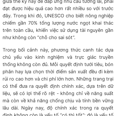
giữa thế kỷ này để đáp ứng nhu cầu tương lai, phải
đạt được hiệu quả cao hơn rất nhiều so với trước
đây. Trong khi đó, UNESCO cho biết nông nghiệp
chiếm gần 70% tổng lượng nước ngọt khai thác
trên toàn cầu, khiến việc sử dụng tài nguyên gần
như không còn “chỗ cho sai sót”.
Trong bối cảnh này, phương thức canh tác dựa
chủ yếu vào kinh nghiệm và trực giác truyền
thống không còn đủ. Mỗi quyết định tưới tiêu, bón
phân hay lựa chọn thời điểm sản xuất đều đi kèm
rủi ro cao hơn và chi phí lớn hơn. Những trang trại
có thể đưa ra quyết định chính xác, dựa trên dữ
liệu, sẽ có lợi thế rõ rệt - không chỉ về năng suất
mà còn về khả năng chống chịu và tính bền vững
lâu dài. Ngày nay, độ chính xác trong ra quyết
định không còn là yếu tố “có thì tốt”; đó là yếu tố