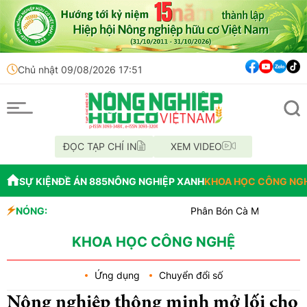
Chủ nhật 09/08/2026 17:51
ĐỌC TẠP CHÍ IN
XEM VIDEO
SỰ KIỆN
ĐỀ ÁN 885
NÔNG NGHIỆP XANH
KHOA HỌC CÔNG NG
NÓNG:
Phân Bón Cà Mau đồng hành với bó
Chỉ đạo xử lý vụ phá rừng tại lâm
Mùa xanh trên cánh đồng Mường T
KHOA HỌC CÔNG NGHỆ
Ứng dụng
Chuyển đổi số
Nông nghiệp thông minh mở lối cho