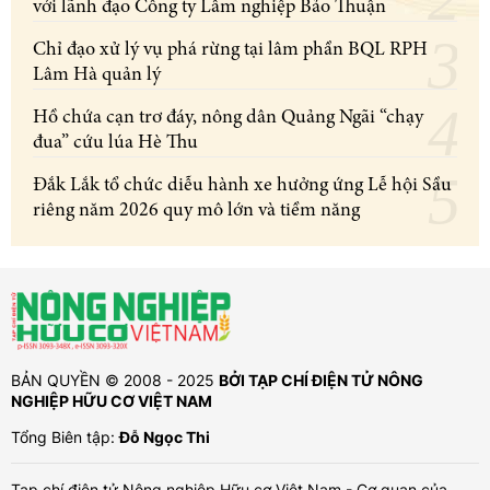
với lãnh đạo Công ty Lâm nghiệp Bảo Thuận
Chỉ đạo xử lý vụ phá rừng tại lâm phần BQL RPH
Lâm Hà quản lý
Hồ chứa cạn trơ đáy, nông dân Quảng Ngãi “chạy
đua” cứu lúa Hè Thu
Đắk Lắk tổ chức diễu hành xe hưởng ứng Lễ hội Sầu
riêng năm 2026 quy mô lớn và tiềm năng
BẢN QUYỀN © 2008 - 2025
BỞI TẠP CHÍ ĐIỆN TỬ NÔNG
NGHIỆP HỮU CƠ VIỆT NAM
Tổng Biên tập:
Đỗ Ngọc Thi
Tạp chí điện tử Nông nghiệp Hữu cơ Việt Nam - Cơ quan của