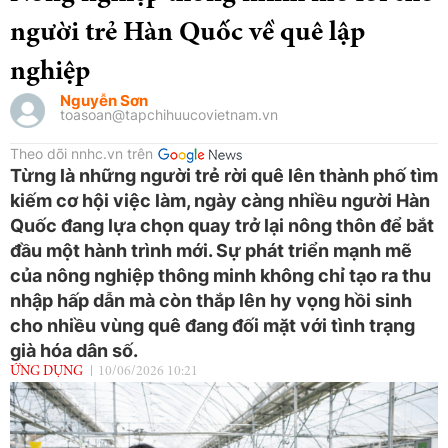
người trẻ Hàn Quốc về quê lập
nghiệp
Nguyễn Sơn
toasoan@tapchihuucovietnam.vn
Theo dõi nnhc.vn trên
Từng là những người trẻ rời quê lên thành phố tìm
kiếm cơ hội việc làm, ngày càng nhiều người Hàn
Quốc đang lựa chọn quay trở lại nông thôn để bắt
đầu một hành trình mới. Sự phát triển mạnh mẽ
của nông nghiệp thông minh không chỉ tạo ra thu
nhập hấp dẫn mà còn thắp lên hy vọng hồi sinh
cho nhiều vùng quê đang đối mặt với tình trạng
già hóa dân số.
ỨNG DỤNG
10/06/2026 10:21