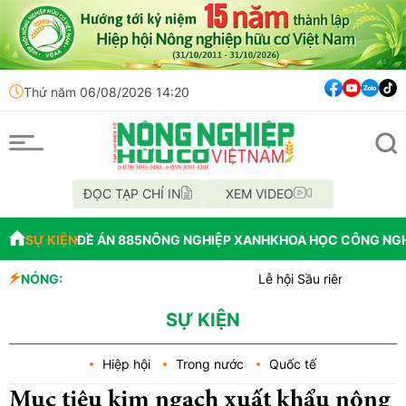
Thứ năm 06/08/2026 14:20
ĐỌC TẠP CHÍ IN
XEM VIDEO
SỰ KIỆN
ĐỀ ÁN 885
NÔNG NGHIỆP XANH
KHOA HỌC CÔNG NG
NÓNG:
Lễ hội Sầu riêng Đắk Lắk 2026 là
Bắc Ninh công bố quy hoạch chiến lư
Cách tư duy mới: Hỗ trợ người dâ
SỰ KIỆN
Hiệp hội
Trong nước
Quốc tế
Mục tiêu kim ngạch xuất khẩu nông