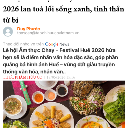
2026 lan toả lối sống xanh, tinh thần
từ bi
Duy Phước
toasoan@tapchihuucovietnam.vn
Theo dõi nnhc.vn trên
Lễ hội Ẩm thực Chay – Festival Huế 2026 hứa
hẹn sẽ là điểm nhấn văn hóa đặc sắc, góp phần
quảng bá hình ảnh Huế – vùng đất giàu truyền
thống văn hóa, nhân văn..
THỰC PHẨM HỮU CƠ
18/05/2026 15:16