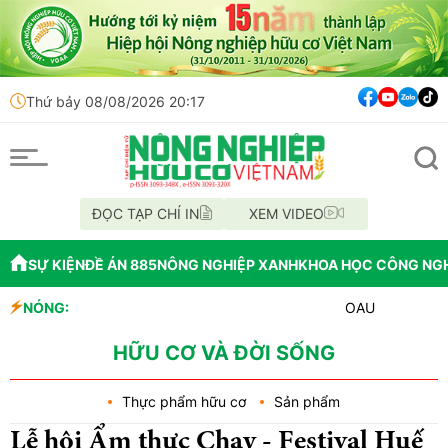
Thứ bảy 08/08/2026 20:17
ĐỌC TẠP CHÍ IN
XEM VIDEO
SỰ KIỆN
ĐỀ ÁN 885
NÔNG NGHIỆP XANH
KHOA HỌC CÔNG NG
NÓNG:
OAU đưa nhà máy thuốc bảo
Đắk Lắk tổ chức diễu hành
Vĩnh Long phát hiện 9 mẫu
HỮU CƠ VÀ ĐỜI SỐNG
Thực phẩm hữu cơ
Sản phẩm
Lễ hội Ẩm thực Chay - Festival Huế