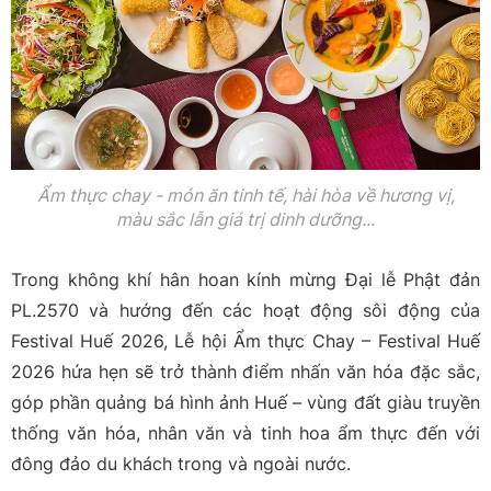
Ẩm thực chay -
món ăn tinh tế, hài hòa về hương vị,
màu sắc lẫn giá trị dinh dưỡng...
Trong không khí hân hoan kính mừng Đại lễ Phật đản
PL.2570 và hướng đến các hoạt động sôi động của
Festival Huế 2026, Lễ hội Ẩm thực Chay – Festival Huế
2026 hứa hẹn sẽ trở thành điểm nhấn văn hóa đặc sắc,
góp phần quảng bá hình ảnh Huế – vùng đất giàu truyền
thống văn hóa, nhân văn và tinh hoa ẩm thực đến với
đông đảo du khách trong và ngoài nước.